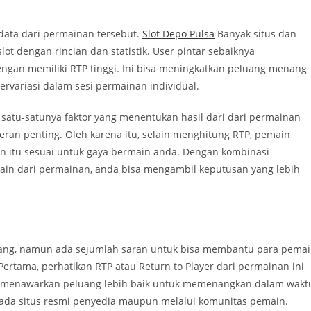
data dari permainan tersebut.
Slot Depo Pulsa
Banyak situs dan
t dengan rincian dan statistik. User pintar sebaiknya
ngan memiliki RTP tinggi. Ini bisa meningkatkan peluang menang
ervariasi dalam sesi permainan individual.
 satu-satunya faktor yang menentukan hasil dari dari permainan
 peran penting. Oleh karena itu, selain menghitung RTP, pemain
n itu sesuai untuk gaya bermain anda. Dengan kombinasi
ain dari permainan, anda bisa mengambil keputusan yang lebih
ang, namun ada sejumlah saran untuk bisa membantu para pema
rtama, perhatikan RTP atau Return to Player dari permainan ini
ng menawarkan peluang lebih baik untuk memenangkan dalam wakt
pada situs resmi penyedia maupun melalui komunitas pemain.