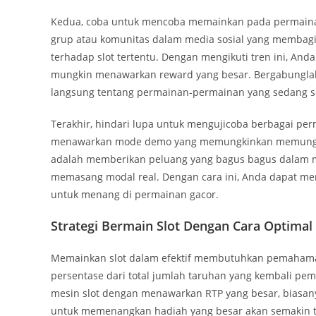
Kedua, coba untuk mencoba memainkan pada permainan
grup atau komunitas dalam media sosial yang membag
terhadap slot tertentu. Dengan mengikuti tren ini, 
mungkin menawarkan reward yang besar. Bergabungla
langsung tentang permainan-permainan yang sedang se
Terakhir, hindari lupa untuk mengujicoba berbagai pe
menawarkan mode demo yang memungkinkan memungkin
adalah memberikan peluang yang bagus bagus dalam m
memasang modal real. Dengan cara ini, Anda dapat me
untuk menang di permainan gacor.
Strategi Bermain Slot Dengan Cara Optimal
Memainkan slot dalam efektif membutuhkan pemahaman 
persentase dari total jumlah taruhan yang kembali pem
mesin slot dengan menawarkan RTP yang besar, biasany
untuk memenangkan hadiah yang besar akan semakin tin