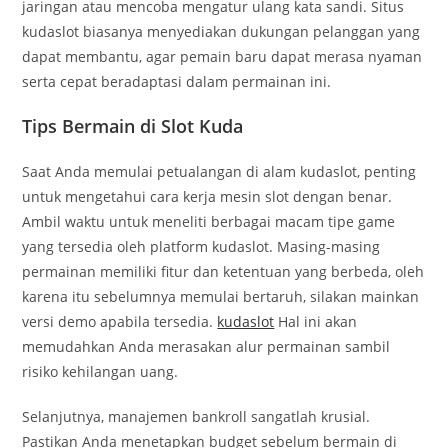
jaringan atau mencoba mengatur ulang kata sandi. Situs
kudaslot biasanya menyediakan dukungan pelanggan yang
dapat membantu, agar pemain baru dapat merasa nyaman
serta cepat beradaptasi dalam permainan ini.
Tips Bermain di Slot Kuda
Saat Anda memulai petualangan di alam kudaslot, penting
untuk mengetahui cara kerja mesin slot dengan benar.
Ambil waktu untuk meneliti berbagai macam tipe game
yang tersedia oleh platform kudaslot. Masing-masing
permainan memiliki fitur dan ketentuan yang berbeda, oleh
karena itu sebelumnya memulai bertaruh, silakan mainkan
versi demo apabila tersedia.
kudaslot
Hal ini akan
memudahkan Anda merasakan alur permainan sambil
risiko kehilangan uang.
Selanjutnya, manajemen bankroll sangatlah krusial.
Pastikan Anda menetapkan budget sebelum bermain di