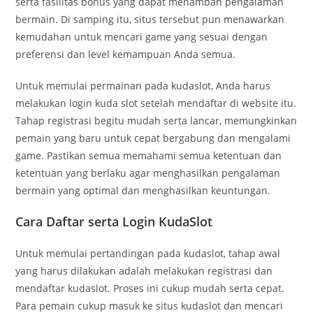
serta fasilitas bonus yang dapat menambah pengalaman
bermain. Di samping itu, situs tersebut pun menawarkan
kemudahan untuk mencari game yang sesuai dengan
preferensi dan level kemampuan Anda semua.
Untuk memulai permainan pada kudaslot, Anda harus
melakukan login kuda slot setelah mendaftar di website itu.
Tahap registrasi begitu mudah serta lancar, memungkinkan
pemain yang baru untuk cepat bergabung dan mengalami
game. Pastikan semua memahami semua ketentuan dan
ketentuan yang berlaku agar menghasilkan pengalaman
bermain yang optimal dan menghasilkan keuntungan.
Cara Daftar serta Login KudaSlot
Untuk memulai pertandingan pada kudaslot, tahap awal
yang harus dilakukan adalah melakukan registrasi dan
mendaftar kudaslot. Proses ini cukup mudah serta cepat.
Para pemain cukup masuk ke situs kudaslot dan mencari