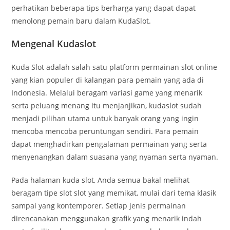
perhatikan beberapa tips berharga yang dapat dapat
menolong pemain baru dalam KudaSlot.
Mengenal Kudaslot
Kuda Slot adalah salah satu platform permainan slot online
yang kian populer di kalangan para pemain yang ada di
Indonesia. Melalui beragam variasi game yang menarik
serta peluang menang itu menjanjikan, kudaslot sudah
menjadi pilihan utama untuk banyak orang yang ingin
mencoba mencoba peruntungan sendiri. Para pemain
dapat menghadirkan pengalaman permainan yang serta
menyenangkan dalam suasana yang nyaman serta nyaman.
Pada halaman kuda slot, Anda semua bakal melihat
beragam tipe slot slot yang memikat, mulai dari tema klasik
sampai yang kontemporer. Setiap jenis permainan
direncanakan menggunakan grafik yang menarik indah