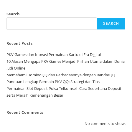
Search
SEARCH
Recent Posts
PKV Games dan Inovasi Permainan Kartu di Era Digital
10 Alasan Mengapa PKV Games Menjadi Pilihan Utama dalam Dunia
Judi Online
Memahami DominoQQ dan Perbedaannya dengan BandarQQ
Panduan Lengkap Bermain PKV QQ: Strategi dan Tips
Permainan Slot Deposit Pulsa Telkomsel : Cara Sederhana Deposit
serta Meraih Kemenangan Besar
Recent Comments
No comments to show.