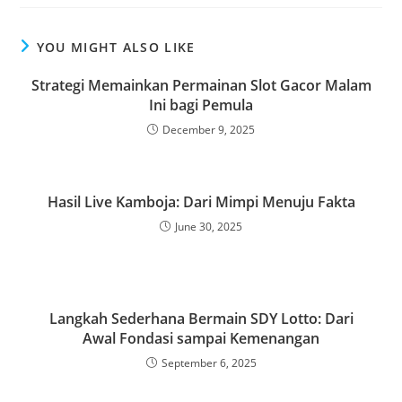
YOU MIGHT ALSO LIKE
Strategi Memainkan Permainan Slot Gacor Malam
Ini bagi Pemula
December 9, 2025
Hasil Live Kamboja: Dari Mimpi Menuju Fakta
June 30, 2025
Langkah Sederhana Bermain SDY Lotto: Dari
Awal Fondasi sampai Kemenangan
September 6, 2025