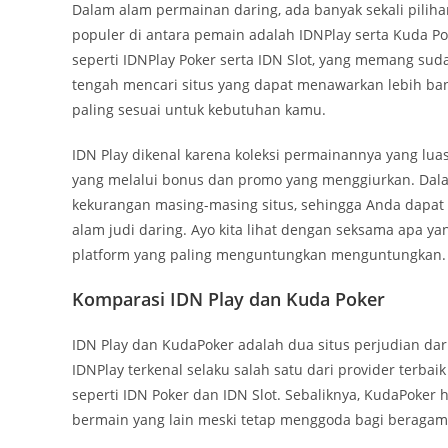
Dalam alam permainan daring, ada banyak sekali piliha
populer di antara pemain adalah IDNPlay serta Kuda 
seperti IDNPlay Poker serta IDN Slot, yang memang su
tengah mencari situs yang dapat menawarkan lebih b
paling sesuai untuk kebutuhan kamu.
IDN Play dikenal karena koleksi permainannya yang lu
yang melalui bonus dan promo yang menggiurkan. Dalam 
kekurangan masing-masing situs, sehingga Anda dapat
alam judi daring. Ayo kita lihat dengan seksama apa y
platform yang paling menguntungkan menguntungkan.
Komparasi IDN Play dan Kuda Poker
IDN Play dan KudaPoker adalah dua situs perjudian d
IDNPlay terkenal selaku salah satu dari provider terb
seperti IDN Poker dan IDN Slot. Sebaliknya, KudaPoke
bermain yang lain meski tetap menggoda bagi beragam