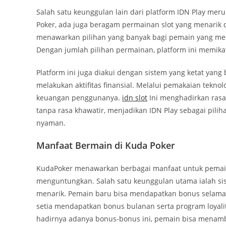
Salah satu keunggulan lain dari platform IDN Play m
Poker, ada juga beragam permainan slot yang menarik
menawarkan pilihan yang banyak bagi pemain yang men
Dengan jumlah pilihan permainan, platform ini memika
Platform ini juga diakui dengan sistem yang ketat ya
melakukan aktifitas finansial. Melalui pemakaian teknol
keuangan penggunanya.
idn slot
Ini menghadirkan ras
tanpa rasa khawatir, menjadikan IDN Play sebagai pili
nyaman.
Manfaat Bermain di Kuda Poker
KudaPoker menawarkan berbagai manfaat untuk pemai
menguntungkan. Salah satu keunggulan utama ialah s
menarik. Pemain baru bisa mendapatkan bonus selamat
setia mendapatkan bonus bulanan serta program loya
hadirnya adanya bonus-bonus ini, pemain bisa mena