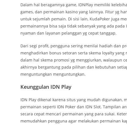
Dalam hal beragamnya game, IDNPlay memiliki kelebih
games, dan permainan kasino yang lainnya. Fitur yg h
untuk sejumlah pemain. Di sisi lain, KudaPoker juga 
permainannya bisa saja tidak sebanyak yang ada pada
nyaman dan layanan pelanggan yg cepat tanggap.
Dari segi profit, pengguna sering menilai hadiah dan p
menghadirkan bonus setoran serta skema loyalty yang 
dalam hal skema promosi yg menggiurkan, walaupun cen
akhirnya bergantung pada pilihan dan kebutuhan seti
menguntungkan menguntungkan.
Keunggulan IDN Play
IDN Play dikenal karena situs yang mudah digunakan
permainan seperti IDN Poker dan IDN Slot. Tampilan a
secara cepat mencari permainan yang para sukai. Keters
memudahkan pengguna agar melakukan permainan kapa