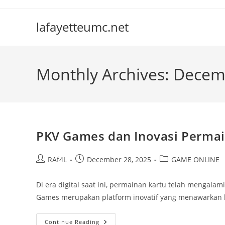
Skip
to
lafayetteumc.net
content
Monthly Archives: Dece
PKV Games dan Inovasi Permain
Post
Post
Post
RAf4L
December 28, 2025
GAME ONLINE
author:
published:
category:
Di era digital saat ini, permainan kartu telah mengala
Games merupakan platform inovatif yang menawarkan b
PKV
Continue Reading