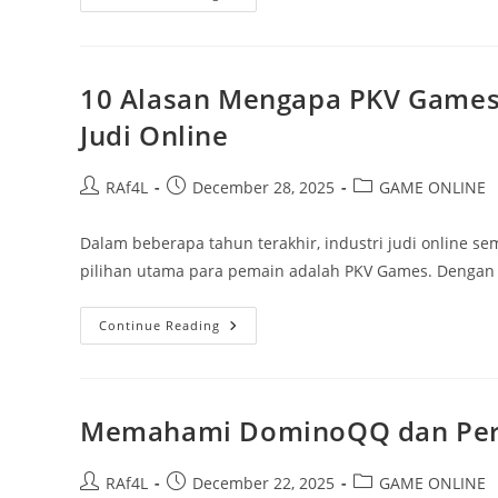
Games
Dan
Inovasi
Permainan
Kartu
Di
10 Alasan Mengapa PKV Games
Era
Digital
Judi Online
Post
Post
Post
RAf4L
December 28, 2025
GAME ONLINE
author:
published:
category:
Dalam beberapa tahun terakhir, industri judi online s
pilihan utama para pemain adalah PKV Games. Dengan
10
Continue Reading
Alasan
Mengapa
PKV
Games
Menjadi
Pilihan
Memahami DominoQQ dan Per
Utama
Dalam
Dunia
Judi
Post
Post
Post
RAf4L
December 22, 2025
GAME ONLINE
Online