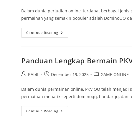
author:
published:
category:
Dalam dunia perjudian online, terdapat berbagai jenis
permainan yang semakin populer adalah DominoQQ da
Memahami
Continue Reading
DominoQQ
Dan
Perbedaannya
Dengan
BandarQQ
Panduan Lengkap Bermain PKV 
Post
Post
Post
RAf4L
December 19, 2025
GAME ONLINE
author:
published:
category:
Dalam dunia permainan online, PKV QQ telah menjadi sa
permainan menarik seperti dominoqq, bandarqq, dan
Panduan
Continue Reading
Lengkap
Bermain
PKV
QQ:
Strategi