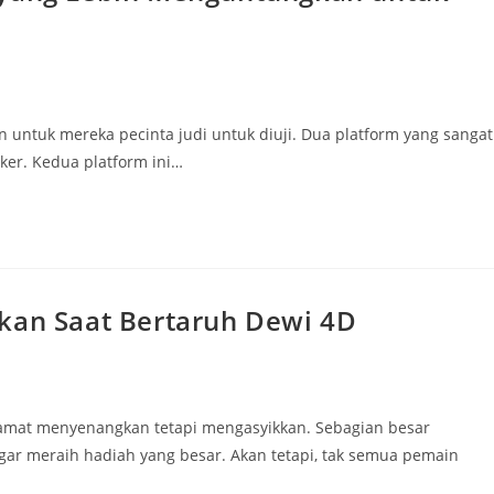
n untuk mereka pecinta judi untuk diuji. Dua platform yang sangat
ker. Kedua platform ini…
kan Saat Bertaruh Dewi 4D
mat menyenangkan tetapi mengasyikkan. Sebagian besar
r meraih hadiah yang besar. Akan tetapi, tak semua pemain