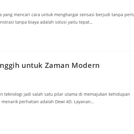
a yang mencari cara untuk menghargai sensasi berjudi tanpa perl
trasi tanpa biaya adalah solusi yaitu tepat…
anggih untuk Zaman Modern
n teknologi jadi salah satu pilar utama di memajukan kehidupan
ah menarik perhatian adalah Dewi 4D. Layanan…