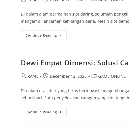
author:
published:
category:
Di dalam alam permainan slot daring, sejumlah penggil
mengambil ancaman kehilangan dana. Mesin slot demons
Slot
Continue Reading
Demo
Gratis:
Bersuka
Cita
Tanpa
Mempertaruhkan
Dewi Empat Dimensi: Solusi C
Uang
Post
Post
Post
RAf4L
December 12, 2025
GAME ONLINE
author:
published:
category:
Di dalam era siber yang terus berinovasi, pengembanga
sehari-hari. Satu penyelesaian canggih yang kini teng
Dewi
Continue Reading
Empat
Dimensi:
Solusi
Canggih