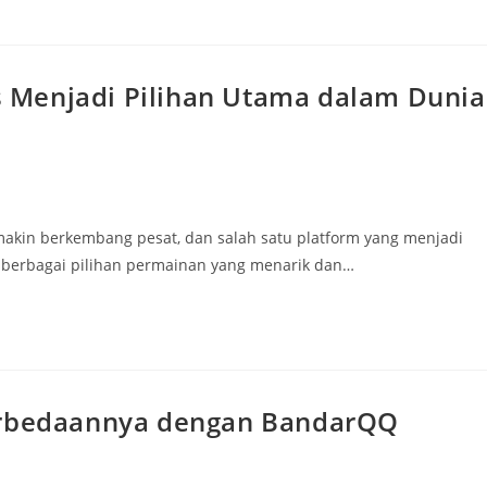
 Menjadi Pilihan Utama dalam Dunia
emakin berkembang pesat, dan salah satu platform yang menjadi
 berbagai pilihan permainan yang menarik dan…
bedaannya dengan BandarQQ