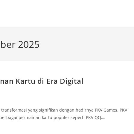
mber 2025
an Kartu di Era Digital
mi transformasi yang signifikan dengan hadirnya PKV Games. PKV
erbagai permainan kartu populer seperti PKV QQ,…