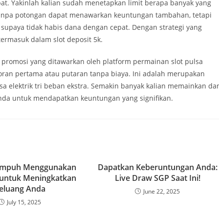
pat. Yakinlah kalian sudah menetapkan limit berapa banyak yang
tanpa potongan dapat menawarkan keuntungan tambahan, tetapi
 supaya tidak habis dana dengan cepat. Dengan strategi yang
termasuk dalam slot deposit 5k.
promosi yang ditawarkan oleh platform permainan slot pulsa
oran pertama atau putaran tanpa biaya. Ini adalah merupakan
a elektrik tri beban ekstra. Semakin banyak kalian memainkan da
da untuk mendapatkan keuntungan yang signifikan.
 Ampuh Menggunakan
Dapatkan Keberuntungan Anda:
untuk Meningkatkan
Live Draw SGP Saat Ini!
eluang Anda
June 22, 2025
July 15, 2025