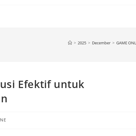
>
2025
>
December
>
GAME ONL
lusi Efektif untuk
an
INE