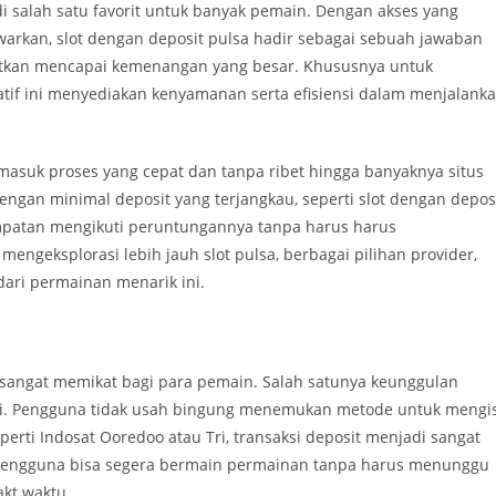
i salah satu favorit untuk banyak pemain. Dengan akses yang
warkan, slot dengan deposit pulsa hadir sebagai sebuah jawaban
apatkan mencapai kemenangan yang besar. Khususnya untuk
rnatif ini menyediakan kenyamanan serta efisiensi dalam menjalank
masuk proses yang cepat dan tanpa ribet hingga banyaknya situs
engan minimal deposit yang terjangkau, seperti slot dengan depos
mpatan mengikuti peruntungannya tanpa harus harus
mengeksplorasi lebih jauh slot pulsa, berbagai pilihan provider,
ari permainan menarik ini.
sangat memikat bagi para pemain. Salah satunya keunggulan
si. Pengguna tidak usah bingung menemukan metode untuk mengis
erti Indosat Ooredoo atau Tri, transaksi deposit menjadi sangat
ni, pengguna bisa segera bermain permainan tanpa harus menunggu
kt waktu.