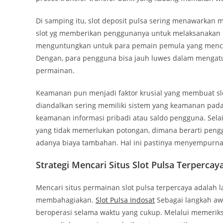
Di samping itu, slot deposit pulsa sering menawarkan 
slot yg memberikan penggunanya untuk melaksanakan de
menguntungkan untuk para pemain pemula yang mencob
Dengan, para pengguna bisa jauh luwes dalam mengatu
permainan.
Keamanan pun menjadi faktor krusial yang membuat slot
diandalkan sering memiliki sistem yang keamanan pada
keamanan informasi pribadi atau saldo pengguna. Selai
yang tidak memerlukan potongan, dimana berarti peng
adanya biaya tambahan. Hal ini pastinya menyempurnaka
Strategi Mencari Situs Slot Pulsa Terpercay
Mencari situs permainan slot pulsa terpercaya adalah
membahagiakan.
Slot Pulsa Indosat
Sebagai langkah awal
beroperasi selama waktu yang cukup. Melalui memeriksa