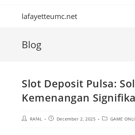
Skip
to
lafayetteumc.net
content
Blog
Slot Deposit Pulsa: So
Kemenangan Signifik
Post
Post
Post
RAf4L
December 2, 2025
GAME ONL
author:
published:
category: