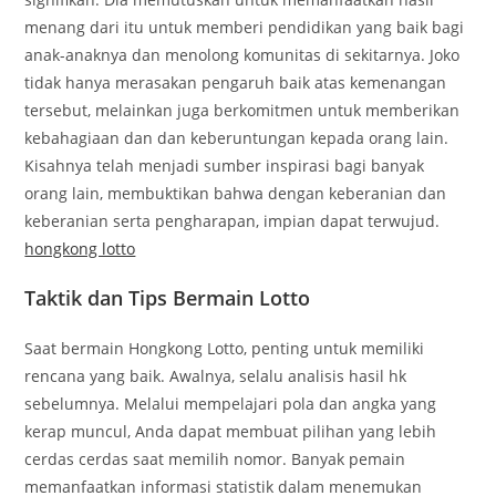
menang dari itu untuk memberi pendidikan yang baik bagi
anak-anaknya dan menolong komunitas di sekitarnya. Joko
tidak hanya merasakan pengaruh baik atas kemenangan
tersebut, melainkan juga berkomitmen untuk memberikan
kebahagiaan dan dan keberuntungan kepada orang lain.
Kisahnya telah menjadi sumber inspirasi bagi banyak
orang lain, membuktikan bahwa dengan keberanian dan
keberanian serta pengharapan, impian dapat terwujud.
hongkong lotto
Taktik dan Tips Bermain Lotto
Saat bermain Hongkong Lotto, penting untuk memiliki
rencana yang baik. Awalnya, selalu analisis hasil hk
sebelumnya. Melalui mempelajari pola dan angka yang
kerap muncul, Anda dapat membuat pilihan yang lebih
cerdas cerdas saat memilih nomor. Banyak pemain
memanfaatkan informasi statistik dalam menemukan