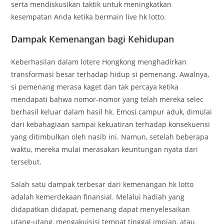
serta mendiskusikan taktik untuk meningkatkan
kesempatan Anda ketika bermain live hk lotto.
Dampak Kemenangan bagi Kehidupan
Keberhasilan dalam lotere Hongkong menghadirkan
transformasi besar terhadap hidup si pemenang. Awalnya,
si pemenang merasa kaget dan tak percaya ketika
mendapati bahwa nomor-nomor yang telah mereka selec
berhasil keluar dalam hasil hk. Emosi campur aduk, dimulai
dari kebahagiaan sampai kekuatiran terhadap konsekuensi
yang ditimbulkan oleh nasib ini. Namun, setelah beberapa
waktu, mereka mulai merasakan keuntungan nyata dari
tersebut.
Salah satu dampak terbesar dari kemenangan hk lotto
adalah kemerdekaan finansial. Melalui hadiah yang
didapatkan didapat, pemenang dapat menyelesaikan
utang-utang, mengakuisisi tempat tinggal impian, atau