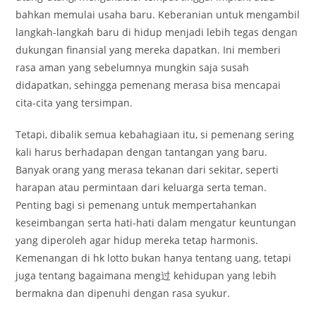
bahkan memulai usaha baru. Keberanian untuk mengambil
langkah-langkah baru di hidup menjadi lebih tegas dengan
dukungan finansial yang mereka dapatkan. Ini memberi
rasa aman yang sebelumnya mungkin saja susah
didapatkan, sehingga pemenang merasa bisa mencapai
cita-cita yang tersimpan.
Tetapi, dibalik semua kebahagiaan itu, si pemenang sering
kali harus berhadapan dengan tantangan yang baru.
Banyak orang yang merasa tekanan dari sekitar, seperti
harapan atau permintaan dari keluarga serta teman.
Penting bagi si pemenang untuk mempertahankan
keseimbangan serta hati-hati dalam mengatur keuntungan
yang diperoleh agar hidup mereka tetap harmonis.
Kemenangan di hk lotto bukan hanya tentang uang, tetapi
juga tentang bagaimana meng过 kehidupan yang lebih
bermakna dan dipenuhi dengan rasa syukur.