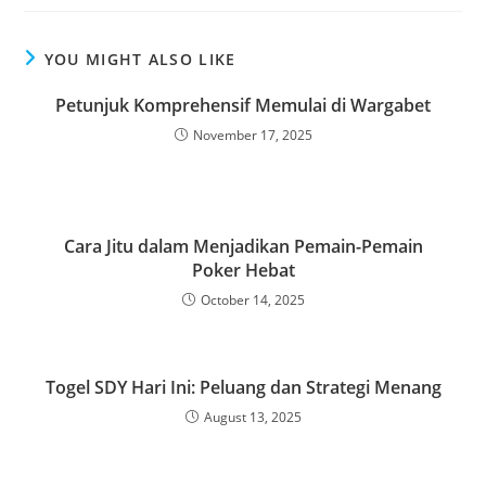
YOU MIGHT ALSO LIKE
Petunjuk Komprehensif Memulai di Wargabet
November 17, 2025
Cara Jitu dalam Menjadikan Pemain-Pemain
Poker Hebat
October 14, 2025
Togel SDY Hari Ini: Peluang dan Strategi Menang
August 13, 2025