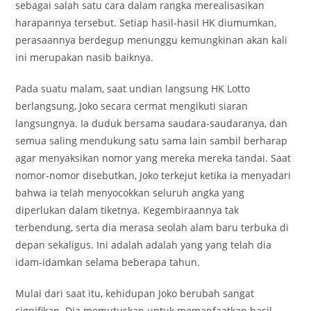
sebagai salah satu cara dalam rangka merealisasikan
harapannya tersebut. Setiap hasil-hasil HK diumumkan,
perasaannya berdegup menunggu kemungkinan akan kali
ini merupakan nasib baiknya.
Pada suatu malam, saat undian langsung HK Lotto
berlangsung, Joko secara cermat mengikuti siaran
langsungnya. Ia duduk bersama saudara-saudaranya, dan
semua saling mendukung satu sama lain sambil berharap
agar menyaksikan nomor yang mereka mereka tandai. Saat
nomor-nomor disebutkan, Joko terkejut ketika ia menyadari
bahwa ia telah menyocokkan seluruh angka yang
diperlukan dalam tiketnya. Kegembiraannya tak
terbendung, serta dia merasa seolah alam baru terbuka di
depan sekaligus. Ini adalah adalah yang yang telah dia
idam-idamkan selama beberapa tahun.
Mulai dari saat itu, kehidupan Joko berubah sangat
signifikan. Dia memutuskan untuk memanfaatkan hasil