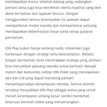
mendapatkan bonus selamat datang yang, sedangkan
pemain lama juga bisa menikmati skema loyalitas yang ikon
akses ke hadiah dan layanan khusus. Dengan
menggunakan semua kesempatan ini, pemain dapat
memperbesar modal mereka dan memperbesar peluang
mendapatkan keberhasilan besar pada setiap putaran
permainan.
IDN Play bukan hanya tentang nasib, melainkan juga
berkenaan dengan strategi serta keterampilan. Melalui
belajar permainan serta menerapkan strategi yang, pemain
bisa menambah peluang mereka untuk berhasil. Banyak
materi dan komunitas sekitar IDN Poker yang menawarkan
tips dan trik yang dapat menolong pemain
menyempurnakan kemampuan mereka. Semua elemen
tersebut menjadikan IDN Play sebagai arena yang untuk
meraih kesempatan untung besar sambil menikmati
keseruan bermain poker yang menyenangkan.