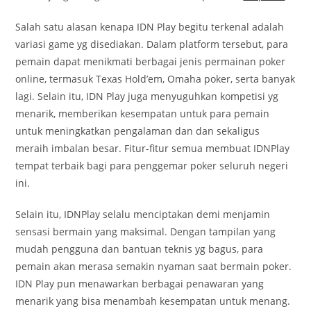
Salah satu alasan kenapa IDN Play begitu terkenal adalah
variasi game yg disediakan. Dalam platform tersebut, para
pemain dapat menikmati berbagai jenis permainan poker
online, termasuk Texas Hold’em, Omaha poker, serta banyak
lagi. Selain itu, IDN Play juga menyuguhkan kompetisi yg
menarik, memberikan kesempatan untuk para pemain
untuk meningkatkan pengalaman dan dan sekaligus
meraih imbalan besar. Fitur-fitur semua membuat IDNPlay
tempat terbaik bagi para penggemar poker seluruh negeri
ini.
Selain itu, IDNPlay selalu menciptakan demi menjamin
sensasi bermain yang maksimal. Dengan tampilan yang
mudah pengguna dan bantuan teknis yg bagus, para
pemain akan merasa semakin nyaman saat bermain poker.
IDN Play pun menawarkan berbagai penawaran yang
menarik yang bisa menambah kesempatan untuk menang.