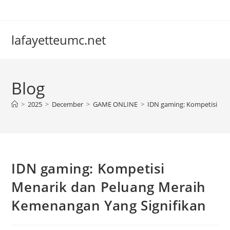
Skip
to
content
lafayetteumc.net
Blog
>
2025
>
December
>
GAME ONLINE
>
IDN gaming: Kompetisi Me
IDN gaming: Kompetisi
Menarik dan Peluang Meraih
Kemenangan Yang Signifikan