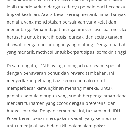
lebih mendebarkan dengan adanya pemain dari beraneka
tingkat keahlian. Acara besar sering menarik minat banyak
pemain, yang menciptakan persaingan yang ketat dan
menantang. Pemain dapat mengalami sensasi saat mereka
berusaha untuk meraih posisi puncak, dan setiap tangan
dilewati dengan perhitungan yang matang. Dengan hadiah
yang menarik, motivasi untuk berpartisipasi semakin tinggi.
Di samping itu, IDN Play juga mengadakan event spesial
dengan penawaran bonus dan reward tambahan. Ini
menyediakan peluang bagi semua pemain untuk
memperbesar kemungkinan menang mereka. Untuk
pemain pemula maupun yang sudah berpengalaman dapat
mencari turnamen yang cocok dengan preferensi dan
budget mereka. Dengan semua hal ini, turnamen di IDN
Poker benar-benar merupakan wadah yang sempurna
untuk menjajal nasib dan skill dalam alam poker.