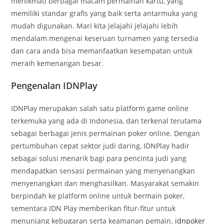
menikmati berbagai macam permainan kartu, yang
memiliki standar grafis yang baik serta antarmuka yang
mudah digunakan. Mari kita jelajahi jelajahi lebih
mendalam mengenai keseruan turnamen yang tersedia
dan cara anda bisa memanfaatkan kesempatan untuk
meraih kemenangan besar.
Pengenalan IDNPlay
IDNPlay merupakan salah satu platform game online
terkemuka yang ada di Indonesia, dan terkenal terutama
sebagai berbagai jenis permainan poker online. Dengan
pertumbuhan cepat sektor judi daring, IDNPlay hadir
sebagai solusi menarik bagi para pencinta judi yang
mendapatkan sensasi permainan yang menyenangkan
menyenangkan dan menghasilkan. Masyarakat semakin
berpindah ke platform online untuk bermain poker,
sementara IDN Play memberikan fitur-fitur untuk
menunjang kebugaran serta keamanan pemain.
idnpoker