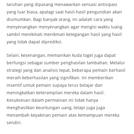
taruhan yang dipasang menawarkan sensasi antisipasi
yang luar biasa, apalagi saat hasil-hasil pengundian akan
diumumkan. Bagi banyak orang, ini adalah cara yang
menyenangkan menyenangkan agar mengisi waktu luang
sambil menikmati menikmati ketegangan hasil yang hasil
yang tidak dapat diprediksi.
Selain, kesenangan, memainkan kuda togel juga dapat
berfungsi sebagai sumber penghasilan tambahan. Melalui
strategi yang dan analisis tepat, beberapa pemain berhasil
meraih keberhasilan yang signifikan. Ini memberikan
insentif untuk pemain supaya terus belajar dan
meningkatkan keterampilan mereka dalam hasil.
Kesuksesan dalam permainan ini tidak hanya
menghasilkan keuntungan uang, tetapi juga juga
menambah keyakinan pemain atas kemampuan mereka
sendiri.