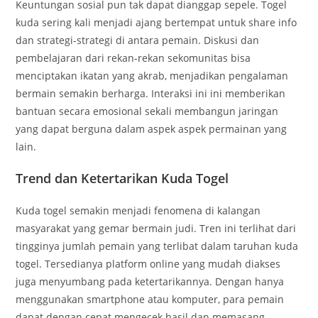
Keuntungan sosial pun tak dapat dianggap sepele. Togel
kuda sering kali menjadi ajang bertempat untuk share info
dan strategi-strategi di antara pemain. Diskusi dan
pembelajaran dari rekan-rekan sekomunitas bisa
menciptakan ikatan yang akrab, menjadikan pengalaman
bermain semakin berharga. Interaksi ini ini memberikan
bantuan secara emosional sekali membangun jaringan
yang dapat berguna dalam aspek aspek permainan yang
lain.
Trend dan Ketertarikan Kuda Togel
Kuda togel semakin menjadi fenomena di kalangan
masyarakat yang gemar bermain judi. Tren ini terlihat dari
tingginya jumlah pemain yang terlibat dalam taruhan kuda
togel. Tersedianya platform online yang mudah diakses
juga menyumbang pada ketertarikannya. Dengan hanya
menggunakan smartphone atau komputer, para pemain
dapat dengan cepat mengecek hasil dan memasang