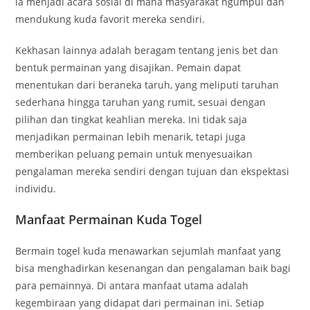
ia menjadi acara sosial di mana masyarakat ngumpul dan
mendukung kuda favorit mereka sendiri.
Kekhasan lainnya adalah beragam tentang jenis bet dan
bentuk permainan yang disajikan. Pemain dapat
menentukan dari beraneka taruh, yang meliputi taruhan
sederhana hingga taruhan yang rumit, sesuai dengan
pilihan dan tingkat keahlian mereka. Ini tidak saja
menjadikan permainan lebih menarik, tetapi juga
memberikan peluang pemain untuk menyesuaikan
pengalaman mereka sendiri dengan tujuan dan ekspektasi
individu.
Manfaat Permainan Kuda Togel
Bermain togel kuda menawarkan sejumlah manfaat yang
bisa menghadirkan kesenangan dan pengalaman baik bagi
para pemainnya. Di antara manfaat utama adalah
kegembiraan yang didapat dari permainan ini. Setiap