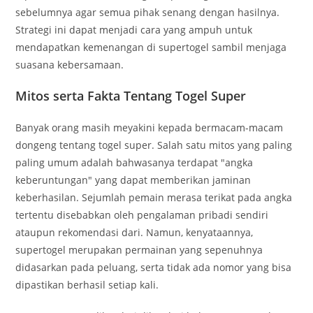
sebelumnya agar semua pihak senang dengan hasilnya.
Strategi ini dapat menjadi cara yang ampuh untuk
mendapatkan kemenangan di supertogel sambil menjaga
suasana kebersamaan.
Mitos serta Fakta Tentang Togel Super
Banyak orang masih meyakini kepada bermacam-macam
dongeng tentang togel super. Salah satu mitos yang paling
paling umum adalah bahwasanya terdapat "angka
keberuntungan" yang dapat memberikan jaminan
keberhasilan. Sejumlah pemain merasa terikat pada angka
tertentu disebabkan oleh pengalaman pribadi sendiri
ataupun rekomendasi dari. Namun, kenyataannya,
supertogel merupakan permainan yang sepenuhnya
didasarkan pada peluang, serta tidak ada nomor yang bisa
dipastikan berhasil setiap kali.