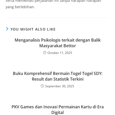
serta menikmati perjalanan ini tanpa harapan harapan
yang berlebihan.
YOU MIGHT ALSO LIKE
Menganalisis Psikologis terkait dengan Balik
Masyarakat Bettor
October 11, 2025
Buku Komprehensif Bermain Togel Togel SDY:
Result dan Statistik Terkini
September 30, 2025
PKV Games dan Inovasi Permainan Kartu di Era
Digital