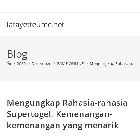
Skip
to
content
lafayetteumc.net
Blog
>
2025
>
December
>
GAME ONLINE
>
Mengungkap Rahasia-raha
Mengungkap Rahasia-rahasia
Supertogel: Kemenangan-
kemenangan yang menarik