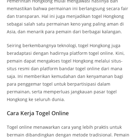
Pemerintah Hongkong mulai mengawasi hasilnya dan
memastikan bahwa permainan ini berlangsung secara fair
dan transparan. Hal ini juga menjadikan togel Hongkong
sebagai salah satu permainan keno yang paling aman di
Asia, dan menarik para pemain dari berbagai kalangan.
Seiring berkembangnya teknologi, togel Hongkong juga
beradaptasi dengan hadirnya platform togel online. Kini,
pemain dapat mengakses togel Hongkong melalui situs-
situs resmi dan platform bandar togel online dari mana
saja. Ini memberikan kemudahan dan kenyamanan bagi
para penggemar togel untuk berpartisipasi dalam
permainan, serta memperluas jangkauan pasar togel
Hongkong ke seluruh dunia.
Cara Kerja Togel Online
Togel online menawarkan cara yang lebih praktis untuk
bermain dibandingkan dengan metode tradisional. Pemain