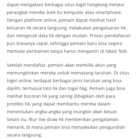
dapat mengakses berbagai situs togel hongkong melalui
perangkat mereka, baik itu komputer atau smartphone.
Dengan platform online, pemain dapat melihat hasil
keluaran hk secara langsung, melakukan pengeluaran hk,
dan mengecek data hk dengan mudah. Proses pendaftaran
pun biasanya cepat, sehingga pemain baru bisa segera
memulai permainan tanpa harus mengantri di lokasi fisik.
Setelah mendaftar, pemain akan memiliki akun yang
memungkinkan mereka untuk memasang taruhan. Di situs
togel online, terdapat berbagai jenis taruhan yang bisa
dipilih, termasuk toto hk dan togel hkg. Pemain juga bisa
melihat bocoran hk yang sering dibagikan oleh para
prediksi hk, yang dapat membantu mereka dalam
menentukan angka-angka yang mungkin akan keluar.
Selain itu, fitur live draw hk memberikan pengalaman
menarik, di mana pemain bisa menyaksikan pengundian
secara langsung.