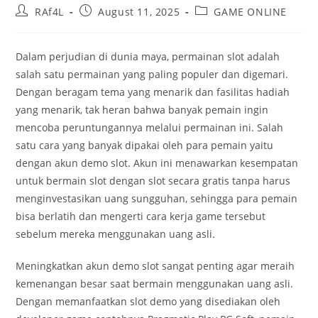
Post
Post
Post
RAf4L
August 11, 2025
GAME ONLINE
author:
published:
category:
Dalam perjudian di dunia maya, permainan slot adalah
salah satu permainan yang paling populer dan digemari.
Dengan beragam tema yang menarik dan fasilitas hadiah
yang menarik, tak heran bahwa banyak pemain ingin
mencoba peruntungannya melalui permainan ini. Salah
satu cara yang banyak dipakai oleh para pemain yaitu
dengan akun demo slot. Akun ini menawarkan kesempatan
untuk bermain slot dengan slot secara gratis tanpa harus
menginvestasikan uang sungguhan, sehingga para pemain
bisa berlatih dan mengerti cara kerja game tersebut
sebelum mereka menggunakan uang asli.
Meningkatkan akun demo slot sangat penting agar meraih
kemenangan besar saat bermain menggunakan uang asli.
Dengan memanfaatkan slot demo yang disediakan oleh