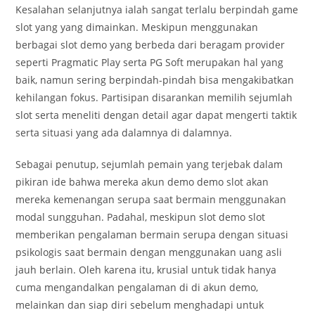
Kesalahan selanjutnya ialah sangat terlalu berpindah game
slot yang yang dimainkan. Meskipun menggunakan
berbagai slot demo yang berbeda dari beragam provider
seperti Pragmatic Play serta PG Soft merupakan hal yang
baik, namun sering berpindah-pindah bisa mengakibatkan
kehilangan fokus. Partisipan disarankan memilih sejumlah
slot serta meneliti dengan detail agar dapat mengerti taktik
serta situasi yang ada dalamnya di dalamnya.
Sebagai penutup, sejumlah pemain yang terjebak dalam
pikiran ide bahwa mereka akun demo demo slot akan
mereka kemenangan serupa saat bermain menggunakan
modal sungguhan. Padahal, meskipun slot demo slot
memberikan pengalaman bermain serupa dengan situasi
psikologis saat bermain dengan menggunakan uang asli
jauh berlain. Oleh karena itu, krusial untuk tidak hanya
cuma mengandalkan pengalaman di di akun demo,
melainkan dan siap diri sebelum menghadapi untuk