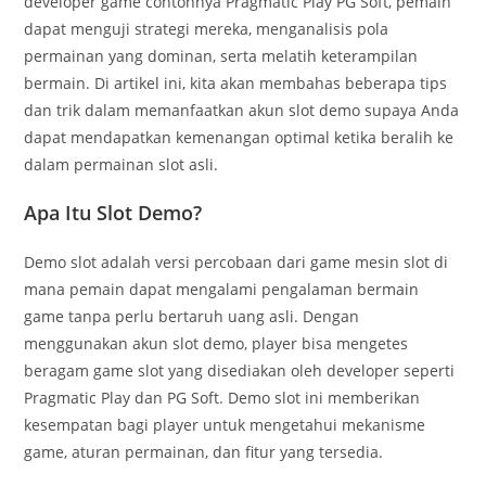
developer game contohnya Pragmatic Play PG Soft, pemain
dapat menguji strategi mereka, menganalisis pola
permainan yang dominan, serta melatih keterampilan
bermain. Di artikel ini, kita akan membahas beberapa tips
dan trik dalam memanfaatkan akun slot demo supaya Anda
dapat mendapatkan kemenangan optimal ketika beralih ke
dalam permainan slot asli.
Apa Itu Slot Demo?
Demo slot adalah versi percobaan dari game mesin slot di
mana pemain dapat mengalami pengalaman bermain
game tanpa perlu bertaruh uang asli. Dengan
menggunakan akun slot demo, player bisa mengetes
beragam game slot yang disediakan oleh developer seperti
Pragmatic Play dan PG Soft. Demo slot ini memberikan
kesempatan bagi player untuk mengetahui mekanisme
game, aturan permainan, dan fitur yang tersedia.