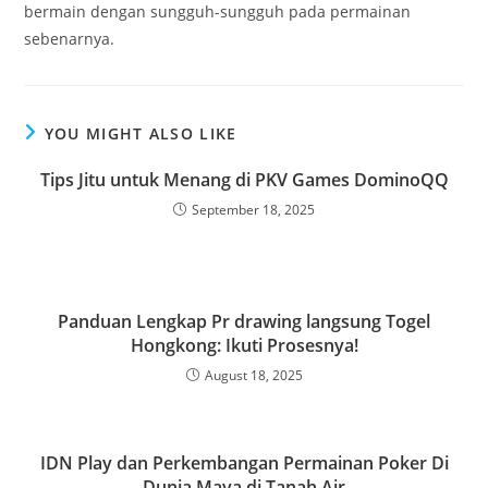
bermain dengan sungguh-sungguh pada permainan
sebenarnya.
YOU MIGHT ALSO LIKE
Tips Jitu untuk Menang di PKV Games DominoQQ
September 18, 2025
Panduan Lengkap Pr drawing langsung Togel
Hongkong: Ikuti Prosesnya!
August 18, 2025
IDN Play dan Perkembangan Permainan Poker Di
Dunia Maya di Tanah Air