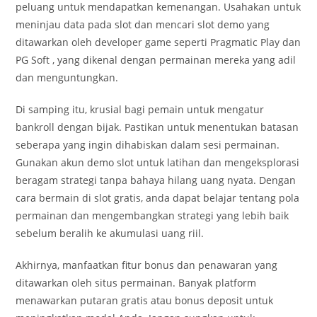
peluang untuk mendapatkan kemenangan. Usahakan untuk
meninjau data pada slot dan mencari slot demo yang
ditawarkan oleh developer game seperti Pragmatic Play dan
PG Soft , yang dikenal dengan permainan mereka yang adil
dan menguntungkan.
Di samping itu, krusial bagi pemain untuk mengatur
bankroll dengan bijak. Pastikan untuk menentukan batasan
seberapa yang ingin dihabiskan dalam sesi permainan.
Gunakan akun demo slot untuk latihan dan mengeksplorasi
beragam strategi tanpa bahaya hilang uang nyata. Dengan
cara bermain di slot gratis, anda dapat belajar tentang pola
permainan dan mengembangkan strategi yang lebih baik
sebelum beralih ke akumulasi uang riil.
Akhirnya, manfaatkan fitur bonus dan penawaran yang
ditawarkan oleh situs permainan. Banyak platform
menawarkan putaran gratis atau bonus deposit untuk