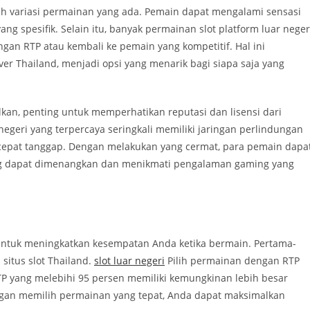
lah variasi permainan yang ada. Pemain dapat mengalami sensasi
 spesifik. Selain itu, banyak permainan slot platform luar neger
an RTP atau kembali ke pemain yang kompetitif. Hal ini
rver Thailand, menjadi opsi yang menarik bagi siapa saja yang
kan, penting untuk memperhatikan reputasi dan lisensi dari
 negeri yang terpercaya seringkali memiliki jaringan perlindungan
epat tanggap. Dengan melakukan yang cermat, para pemain dapa
g dapat dimenangkan dan menikmati pengalaman gaming yang
ntuk meningkatkan kesempatan Anda ketika bermain. Pertama-
situs slot Thailand.
slot luar negeri
Pilih permainan dengan RTP
RTP yang melebihi 95 persen memiliki kemungkinan lebih besar
gan memilih permainan yang tepat, Anda dapat maksimalkan