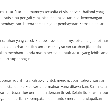
ins. Fitur-fitur ini umumnya tersedia di slot server Thailand yang
 gratis atau pengali yang bisa meningkatkan nilai kemenangan
ur pembayaran, karena semakin jalur pembayaran, semakin besar
n taruhan yang cocok. Slot bet 100 sebenarnya bisa menjadi piliha
 Selalu berhati-hatilah untuk meningkatkan taruhan jika anda
akan membantu Anda masih bermain untuk waktu yang lebih lam
 slot super bagus.
pat benar adalah langkah awal untuk mendapatkan keberuntungan.
ena standar service serta permainan yang ditawarkan. Salah satu
an berbagai tipe permainan dengan tinggi. Selain itu, situs ini pu
gga memberikan kesempatan lebih untuk meraih mendapatkan