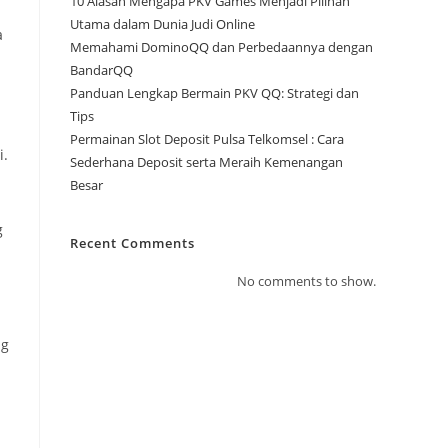
10 Alasan Mengapa PKV Games Menjadi Pilihan
Utama dalam Dunia Judi Online
a
Memahami DominoQQ dan Perbedaannya dengan
BandarQQ
Panduan Lengkap Bermain PKV QQ: Strategi dan
Tips
Permainan Slot Deposit Pulsa Telkomsel : Cara
i.
Sederhana Deposit serta Meraih Kemenangan
.
Besar
g
Recent Comments
No comments to show.
ng