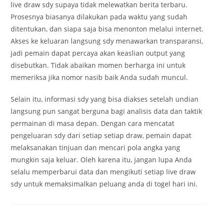
live draw sdy supaya tidak melewatkan berita terbaru.
Prosesnya biasanya dilakukan pada waktu yang sudah
ditentukan, dan siapa saja bisa menonton melalui internet.
Akses ke keluaran langsung sdy menawarkan transparansi,
jadi pemain dapat percaya akan keaslian output yang
disebutkan. Tidak abaikan momen berharga ini untuk
memeriksa jika nomor nasib baik Anda sudah muncul.
Selain itu, informasi sdy yang bisa diakses setelah undian
langsung pun sangat berguna bagi analisis data dan taktik
permainan di masa depan. Dengan cara mencatat
pengeluaran sdy dari setiap setiap draw, pemain dapat
melaksanakan tinjuan dan mencari pola angka yang
mungkin saja keluar. Oleh karena itu, jangan lupa Anda
selalu memperbarui data dan mengikuti setiap live draw
sdy untuk memaksimalkan peluang anda di togel hari ini.