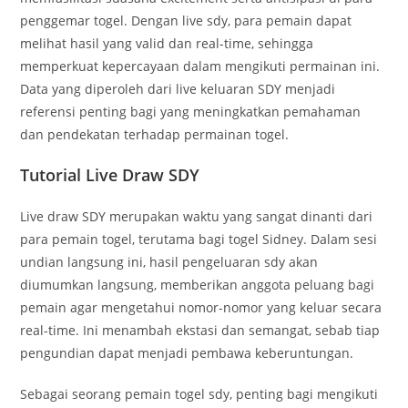
penggemar togel. Dengan live sdy, para pemain dapat
melihat hasil yang valid dan real-time, sehingga
memperkuat kepercayaan dalam mengikuti permainan ini.
Data yang diperoleh dari live keluaran SDY menjadi
referensi penting bagi yang meningkatkan pemahaman
dan pendekatan terhadap permainan togel.
Tutorial Live Draw SDY
Live draw SDY merupakan waktu yang sangat dinanti dari
para pemain togel, terutama bagi togel Sidney. Dalam sesi
undian langsung ini, hasil pengeluaran sdy akan
diumumkan langsung, memberikan anggota peluang bagi
pemain agar mengetahui nomor-nomor yang keluar secara
real-time. Ini menambah ekstasi dan semangat, sebab tiap
pengundian dapat menjadi pembawa keberuntungan.
Sebagai seorang pemain togel sdy, penting bagi mengikuti