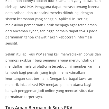
Kelebihan lainnya adalah fitur keamanan yang ditawarkan
oleh aplikasi PKV. Pengguna dapat merasa tenang karena
data pribadi dan transaksi mereka dilindungi dengan
sistem keamanan yang canggih. Aplikasi ini sering
melakukan pembaruan untuk menjaga agar tetap aman
dari ancaman cyber, sehingga pemain dapat fokus pada
permainan tanpa khawatir akan kebocoran informasi
sensitif.
Selain itu, aplikasi PKV sering kali menyediakan bonus dan
promosi eksklusif bagi pengguna yang mengunduh dan
mendaftar melalui platform tersebut. Ini memberikan nilai
tambah bagi pemain yang ingin memaksimalkan
keuntungan saat bermain. Dengan berbagai tawaran
menarik ini, aplikasi PKV menjadi pilihan utama bagi
banyak penggemar judi online yang mencari situs dan
permainan terpercaya.
Tips Aman Bermain di Situs PKV