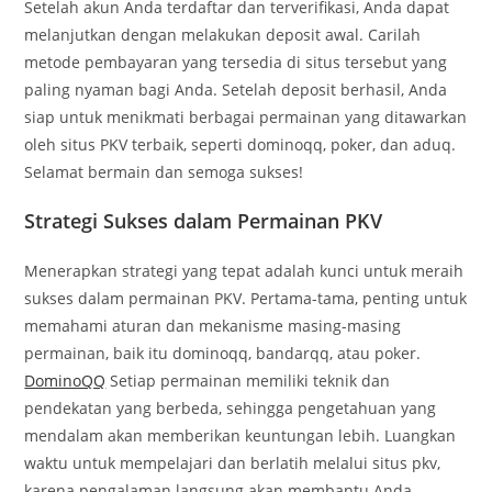
Setelah akun Anda terdaftar dan terverifikasi, Anda dapat
melanjutkan dengan melakukan deposit awal. Carilah
metode pembayaran yang tersedia di situs tersebut yang
paling nyaman bagi Anda. Setelah deposit berhasil, Anda
siap untuk menikmati berbagai permainan yang ditawarkan
oleh situs PKV terbaik, seperti dominoqq, poker, dan aduq.
Selamat bermain dan semoga sukses!
Strategi Sukses dalam Permainan PKV
Menerapkan strategi yang tepat adalah kunci untuk meraih
sukses dalam permainan PKV. Pertama-tama, penting untuk
memahami aturan dan mekanisme masing-masing
permainan, baik itu dominoqq, bandarqq, atau poker.
DominoQQ
Setiap permainan memiliki teknik dan
pendekatan yang berbeda, sehingga pengetahuan yang
mendalam akan memberikan keuntungan lebih. Luangkan
waktu untuk mempelajari dan berlatih melalui situs pkv,
karena pengalaman langsung akan membantu Anda