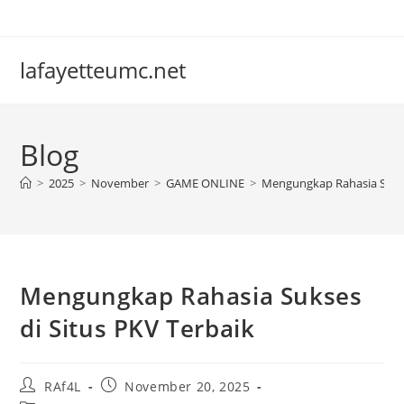
Skip
to
content
lafayetteumc.net
Blog
>
2025
>
November
>
GAME ONLINE
>
Mengungkap Rahasia Sukse
Mengungkap Rahasia Sukses
di Situs PKV Terbaik
Post
Post
RAf4L
November 20, 2025
author:
published: