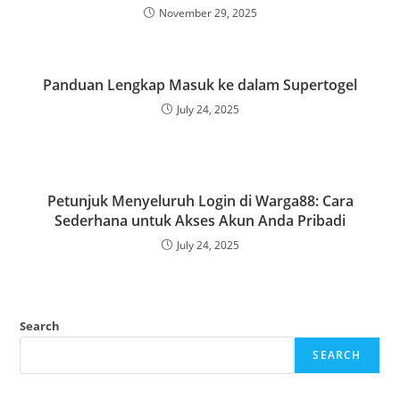
November 29, 2025
Panduan Lengkap Masuk ke dalam Supertogel
July 24, 2025
Petunjuk Menyeluruh Login di Warga88: Cara
Sederhana untuk Akses Akun Anda Pribadi
July 24, 2025
Search
SEARCH