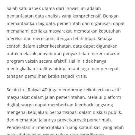
Salah satu aspek utama dari inovasi ini adalah
pemanfaatan data analisis yang komprehensif. Dengan
memanfaatkan big data, pemerintah dan organisasi dapat
memahami perilaku masyarakat, memetakan kebutuhan
mereka, dan merespons dengan lebih tepat. Sebagai
contoh, dalam sektor kesehatan, data dapat digunakan
untuk melacak penyebaran penyakit dan merencanakan
program vaksin secara efektif. Hal ini tidak hanya
meningkatkan kualitas hidup, tetapi juga mempercepat
tahapan pemulihan ketika terjadi krisis.
Selain itu, Rakyat 4D juga mendorong keikutsertaan aktif
masyarakat dalam jalan pemerintahan. Melalui platform
digital, warga dapat memberikan feedback langsung
mengenai kebijakan, berpartisipasi dalam diskusi publik,
dan memantau jalannya proyek-proyek pemerintah.
Pendekatan ini menciptakan ruang komunikasi yang lebih
inklusif dan jelas, menguatkan rasa keterlibatan