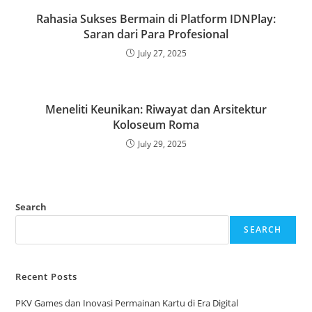
Rahasia Sukses Bermain di Platform IDNPlay:
Saran dari Para Profesional
July 27, 2025
Meneliti Keunikan: Riwayat dan Arsitektur
Koloseum Roma
July 29, 2025
Search
SEARCH
Recent Posts
PKV Games dan Inovasi Permainan Kartu di Era Digital