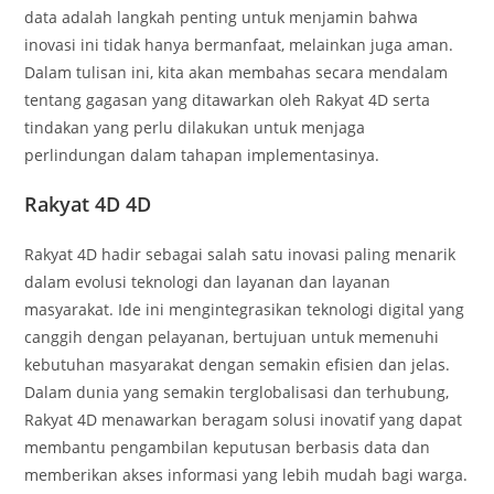
data adalah langkah penting untuk menjamin bahwa
inovasi ini tidak hanya bermanfaat, melainkan juga aman.
Dalam tulisan ini, kita akan membahas secara mendalam
tentang gagasan yang ditawarkan oleh Rakyat 4D serta
tindakan yang perlu dilakukan untuk menjaga
perlindungan dalam tahapan implementasinya.
Rakyat 4D 4D
Rakyat 4D hadir sebagai salah satu inovasi paling menarik
dalam evolusi teknologi dan layanan dan layanan
masyarakat. Ide ini mengintegrasikan teknologi digital yang
canggih dengan pelayanan, bertujuan untuk memenuhi
kebutuhan masyarakat dengan semakin efisien dan jelas.
Dalam dunia yang semakin terglobalisasi dan terhubung,
Rakyat 4D menawarkan beragam solusi inovatif yang dapat
membantu pengambilan keputusan berbasis data dan
memberikan akses informasi yang lebih mudah bagi warga.