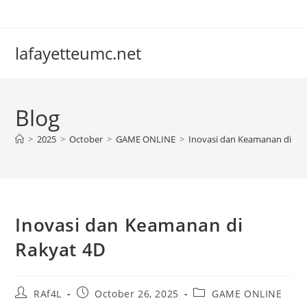
Skip
to
content
lafayetteumc.net
Blog
>
2025
>
October
>
GAME ONLINE
>
Inovasi dan Keamanan di Ra
Inovasi dan Keamanan di
Rakyat 4D
Post
Post
Post
RAf4L
October 26, 2025
GAME ONLINE
author:
published:
category: