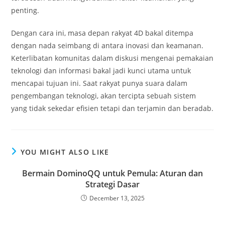
penting.
Dengan cara ini, masa depan rakyat 4D bakal ditempa
dengan nada seimbang di antara inovasi dan keamanan.
Keterlibatan komunitas dalam diskusi mengenai pemakaian
teknologi dan informasi bakal jadi kunci utama untuk
mencapai tujuan ini. Saat rakyat punya suara dalam
pengembangan teknologi, akan tercipta sebuah sistem
yang tidak sekedar efisien tetapi dan terjamin dan beradab.
YOU MIGHT ALSO LIKE
Bermain DominoQQ untuk Pemula: Aturan dan
Strategi Dasar
December 13, 2025