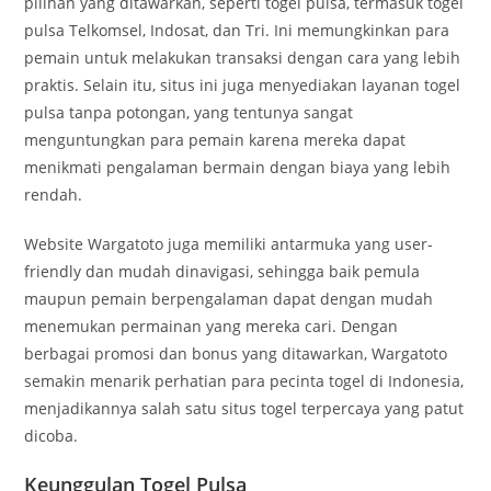
pilihan yang ditawarkan, seperti togel pulsa, termasuk togel
pulsa Telkomsel, Indosat, dan Tri. Ini memungkinkan para
pemain untuk melakukan transaksi dengan cara yang lebih
praktis. Selain itu, situs ini juga menyediakan layanan togel
pulsa tanpa potongan, yang tentunya sangat
menguntungkan para pemain karena mereka dapat
menikmati pengalaman bermain dengan biaya yang lebih
rendah.
Website Wargatoto juga memiliki antarmuka yang user-
friendly dan mudah dinavigasi, sehingga baik pemula
maupun pemain berpengalaman dapat dengan mudah
menemukan permainan yang mereka cari. Dengan
berbagai promosi dan bonus yang ditawarkan, Wargatoto
semakin menarik perhatian para pecinta togel di Indonesia,
menjadikannya salah satu situs togel terpercaya yang patut
dicoba.
Keunggulan Togel Pulsa