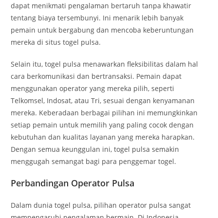
dapat menikmati pengalaman bertaruh tanpa khawatir
tentang biaya tersembunyi. Ini menarik lebih banyak
pemain untuk bergabung dan mencoba keberuntungan
mereka di situs togel pulsa.
Selain itu, togel pulsa menawarkan fleksibilitas dalam hal
cara berkomunikasi dan bertransaksi. Pemain dapat
menggunakan operator yang mereka pilih, seperti
Telkomsel, Indosat, atau Tri, sesuai dengan kenyamanan
mereka. Keberadaan berbagai pilihan ini memungkinkan
setiap pemain untuk memilih yang paling cocok dengan
kebutuhan dan kualitas layanan yang mereka harapkan.
Dengan semua keunggulan ini, togel pulsa semakin
menggugah semangat bagi para penggemar togel.
Perbandingan Operator Pulsa
Dalam dunia togel pulsa, pilihan operator pulsa sangat
mempengaruhi pengalaman bermain. Di Indonesia,