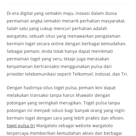
Di era digital yang semakin maju, inovasi dalam dunia
permainan angka semakin menarik perhatian masyarakat.
Salah satu yang cukup mencuri perhatian adalah
wargatoto, sebuah situs yang menawarkan pengalaman
bermain togel secara online dengan berbagai kemudahan.
Sebagai pemain, Anda tidak hanya dapat menikmati
permainan togel yang seru, tetapi juga merasakan
kenyamanan bertransaksi menggunakan pulsa dari
provider telekomunikasi seperti Telkomsel, Indosat, dan Tri.
Dengan hadirnya situs togel pulsa, pemain kini dapat
melakukan transaksi tanpa harus khawatir dengan
potongan yang seringkali merugikan. Togel pulsa tanpa
potongan ini menjadi solusi bagi banyak orang yang ingin
bermain togel dengan cara yang lebih praktis dan efisien.
togel pulsa tri
Wargatoto sebagai website wargatoto
terpercaya memberikan kemudahan akses dan berbagai