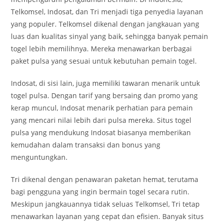
Telkomsel, Indosat, dan Tri menjadi tiga penyedia layanan
yang populer. Telkomsel dikenal dengan jangkauan yang
luas dan kualitas sinyal yang baik, sehingga banyak pemain
togel lebih memilihnya. Mereka menawarkan berbagai
paket pulsa yang sesuai untuk kebutuhan pemain togel.
Indosat, di sisi lain, juga memiliki tawaran menarik untuk
togel pulsa. Dengan tarif yang bersaing dan promo yang
kerap muncul, Indosat menarik perhatian para pemain
yang mencari nilai lebih dari pulsa mereka. Situs togel
pulsa yang mendukung Indosat biasanya memberikan
kemudahan dalam transaksi dan bonus yang
menguntungkan.
Tri dikenal dengan penawaran paketan hemat, terutama
bagi pengguna yang ingin bermain togel secara rutin.
Meskipun jangkauannya tidak seluas Telkomsel, Tri tetap
menawarkan layanan yang cepat dan efisien. Banyak situs