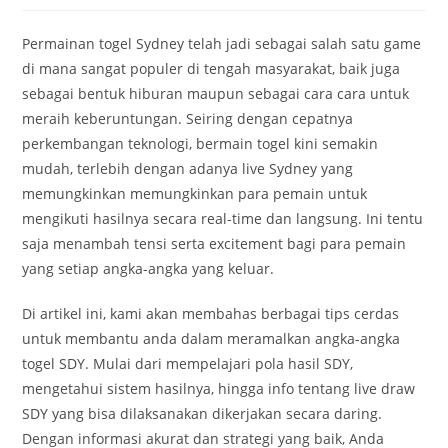
Permainan togel Sydney telah jadi sebagai salah satu game
di mana sangat populer di tengah masyarakat, baik juga
sebagai bentuk hiburan maupun sebagai cara cara untuk
meraih keberuntungan. Seiring dengan cepatnya
perkembangan teknologi, bermain togel kini semakin
mudah, terlebih dengan adanya live Sydney yang
memungkinkan memungkinkan para pemain untuk
mengikuti hasilnya secara real-time dan langsung. Ini tentu
saja menambah tensi serta excitement bagi para pemain
yang setiap angka-angka yang keluar.
Di artikel ini, kami akan membahas berbagai tips cerdas
untuk membantu anda dalam meramalkan angka-angka
togel SDY. Mulai dari mempelajari pola hasil SDY,
mengetahui sistem hasilnya, hingga info tentang live draw
SDY yang bisa dilaksanakan dikerjakan secara daring.
Dengan informasi akurat dan strategi yang baik, Anda