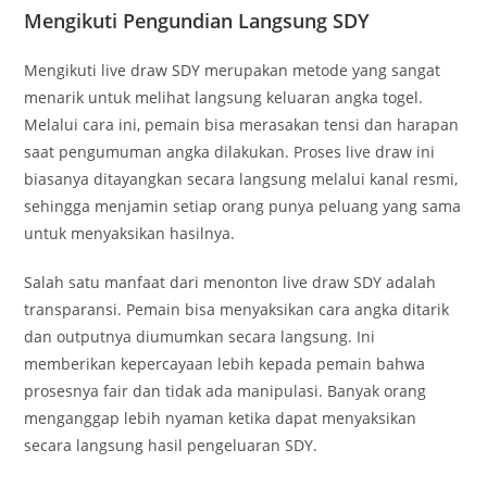
Mengikuti Pengundian Langsung SDY
Mengikuti live draw SDY merupakan metode yang sangat
menarik untuk melihat langsung keluaran angka togel.
Melalui cara ini, pemain bisa merasakan tensi dan harapan
saat pengumuman angka dilakukan. Proses live draw ini
biasanya ditayangkan secara langsung melalui kanal resmi,
sehingga menjamin setiap orang punya peluang yang sama
untuk menyaksikan hasilnya.
Salah satu manfaat dari menonton live draw SDY adalah
transparansi. Pemain bisa menyaksikan cara angka ditarik
dan outputnya diumumkan secara langsung. Ini
memberikan kepercayaan lebih kepada pemain bahwa
prosesnya fair dan tidak ada manipulasi. Banyak orang
menganggap lebih nyaman ketika dapat menyaksikan
secara langsung hasil pengeluaran SDY.