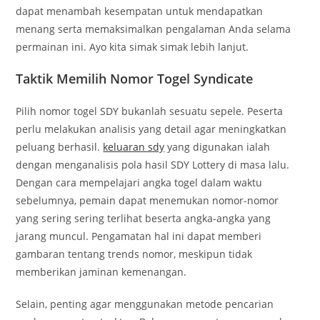
dapat menambah kesempatan untuk mendapatkan
menang serta memaksimalkan pengalaman Anda selama
permainan ini. Ayo kita simak simak lebih lanjut.
Taktik Memilih Nomor Togel Syndicate
Pilih nomor togel SDY bukanlah sesuatu sepele. Peserta
perlu melakukan analisis yang detail agar meningkatkan
peluang berhasil.
keluaran sdy
yang digunakan ialah
dengan menganalisis pola hasil SDY Lottery di masa lalu.
Dengan cara mempelajari angka togel dalam waktu
sebelumnya, pemain dapat menemukan nomor-nomor
yang sering sering terlihat beserta angka-angka yang
jarang muncul. Pengamatan hal ini dapat memberi
gambaran tentang trends nomor, meskipun tidak
memberikan jaminan kemenangan.
Selain, penting agar menggunakan metode pencarian