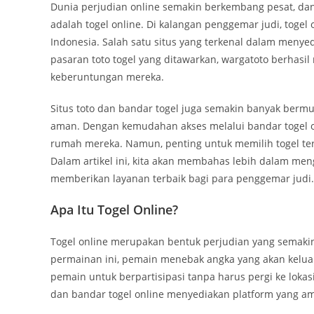
Dunia perjudian online semakin berkembang pesat, da
adalah togel online. Di kalangan penggemar judi, togel 
Indonesia. Salah satu situs yang terkenal dalam menye
pasaran toto togel yang ditawarkan, wargatoto berha
keberuntungan mereka.
Situs toto dan bandar togel juga semakin banyak be
aman. Dengan kemudahan akses melalui bandar togel 
rumah mereka. Namun, penting untuk memilih togel te
Dalam artikel ini, kita akan membahas lebih dalam men
memberikan layanan terbaik bagi para penggemar judi.
Apa Itu Togel Online?
Togel online merupakan bentuk perjudian yang semakin
permainan ini, pemain menebak angka yang akan kelua
pemain untuk berpartisipasi tanpa harus pergi ke lokasi 
dan bandar togel online menyediakan platform yang a