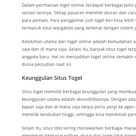
Dalam permainan togel online, terdapat berbagai jenis p
variasi lainnya. Setiap pasaran memiliki aturan dan ca
para pemain. Para penggemar judi togel kini bisa lebih
termasuk situs wargatoto yang terkenal dengan sistem
Kelebihan utama dari togel online adalah kemudahan 
saja dan di mana saja. Selain itu, banyak situs togel
anggota baru. Hal ini menjadikan togel online semakin
dunia perjudian saat ini.
Keunggulan Situs Togel
Situs togel memiliki berbagai keunggulan yang membua
keunggulan utama adalah aksesibilitasnya. Dengan ada
kapan saja dan di mana saja tanpa perlu pergi ke agen
memiliki kesibukan tinggi, sehingga bisa menikmati pe
Selain itu, situs toto sering menawarkan berbagai mac
menikmati berbagai pilihan, mulai dari togel lokal hi