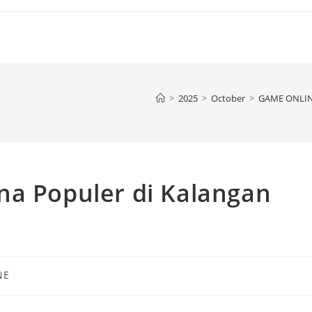
>
2025
>
October
>
GAME ONLI
na Populer di Kalangan
NE