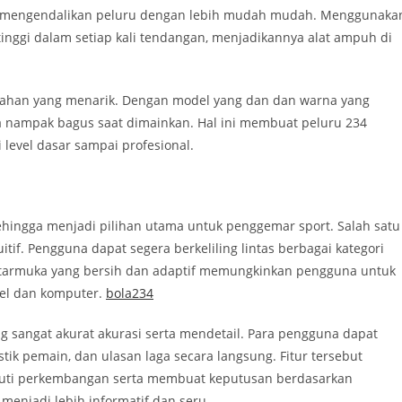
at mengendalikan peluru dengan lebih mudah mudah. Menggunaka
tinggi dalam setiap kali tendangan, menjadikannya alat ampuh di
ndahan yang menarik. Dengan model yang dan dan warna yang
uga nampak bagus saat dimainkan. Hal ini membuat peluru 234
i level dasar sampai profesional.
ehingga menjadi pilihan utama untuk penggemar sport. Salah satu
uitif. Pengguna dapat segera berkeliling lintas berbagai kategori
antarmuka yang bersih dan adaptif memungkinkan pengguna untuk
el dan komputer.
bola234
yang sangat akurat akurasi serta mendetail. Para pengguna dapat
tik pemain, dan ulasan laga secara langsung. Fitur tersebut
uti perkembangan serta membuat keputusan berdasarkan
menjadi lebih informatif dan seru.