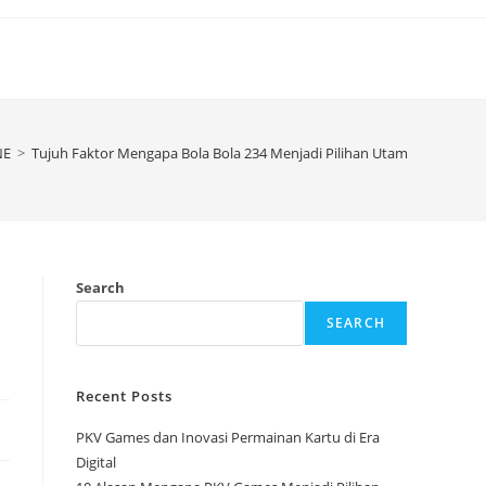
NE
>
Tujuh Faktor Mengapa Bola Bola 234 Menjadi Pilihan Utama Utama
Search
SEARCH
Recent Posts
PKV Games dan Inovasi Permainan Kartu di Era
Digital