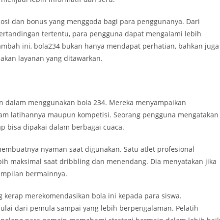
osi dan bonus yang menggoda bagi para penggunanya. Dari
rtandingan tertentu, para pengguna dapat mengalami lebih
tambah ini, bola234 bukan hanya mendapat perhatian, bahkan juga
akan layanan yang ditawarkan.
an dalam menggunakan bola 234. Mereka menyampaikan
dalam latihannya maupun kompetisi. Seorang pengguna mengatakan
ap bisa dipakai dalam berbagai cuaca.
membuatnya nyaman saat digunakan. Satu atlet profesional
bih maksimal saat dribbling dan menendang. Dia menyatakan jika
ampilan bermainnya.
ng kerap merekomendasikan bola ini kepada para siswa.
mulai dari pemula sampai yang lebih berpengalaman. Pelatih