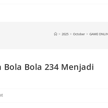
>
2025
>
October
>
GAME ONLI
 Bola Bola 234 Menjadi
NE