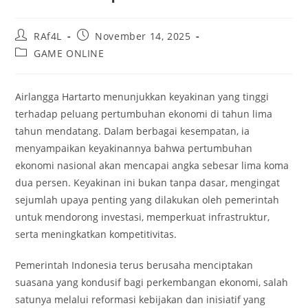
Post
Post
RAf4L
November 14, 2025
author:
published:
Post
GAME ONLINE
category:
Airlangga Hartarto menunjukkan keyakinan yang tinggi
terhadap peluang pertumbuhan ekonomi di tahun lima
tahun mendatang. Dalam berbagai kesempatan, ia
menyampaikan keyakinannya bahwa pertumbuhan
ekonomi nasional akan mencapai angka sebesar lima koma
dua persen. Keyakinan ini bukan tanpa dasar, mengingat
sejumlah upaya penting yang dilakukan oleh pemerintah
untuk mendorong investasi, memperkuat infrastruktur,
serta meningkatkan kompetitivitas.
Pemerintah Indonesia terus berusaha menciptakan
suasana yang kondusif bagi perkembangan ekonomi, salah
satunya melalui reformasi kebijakan dan inisiatif yang