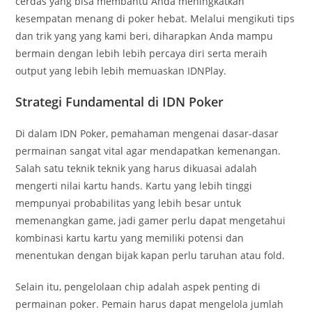
cerdas yang bisa membantu Anda meningkatkan
kesempatan menang di poker hebat. Melalui mengikuti tips
dan trik yang yang kami beri, diharapkan Anda mampu
bermain dengan lebih lebih percaya diri serta meraih
output yang lebih lebih memuaskan IDNPlay.
Strategi Fundamental di IDN Poker
Di dalam IDN Poker, pemahaman mengenai dasar-dasar
permainan sangat vital agar mendapatkan kemenangan.
Salah satu teknik teknik yang harus dikuasai adalah
mengerti nilai kartu hands. Kartu yang lebih tinggi
mempunyai probabilitas yang lebih besar untuk
memenangkan game, jadi gamer perlu dapat mengetahui
kombinasi kartu kartu yang memiliki potensi dan
menentukan dengan bijak kapan perlu taruhan atau fold.
Selain itu, pengelolaan chip adalah aspek penting di
permainan poker. Pemain harus dapat mengelola jumlah