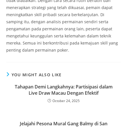
tidak diabaikan. Dengan cara secara rutin berlatih dan
menerapkan strategi yang telah dikuasai, pemain dapat
meningkatkan skill pribadi secara berkelanjutan. Di
samping itu, dengan analisis permainan sendiri serta
pengamatan pada permainan orang lain, peserta dapat
mengetahui keunggulan serta kelemahan dalam teknik
mereka. Semua ini berkontribusi pada kemajuan skill yang
penting dalam permainan poker.
YOU MIGHT ALSO LIKE
Tahapan Demi Langkahnya: Partisipasi dalam
Live Draw Macau Dengan Efektif
October 24, 2025
Jelajahi Pesona Mural Gang Balmy di San