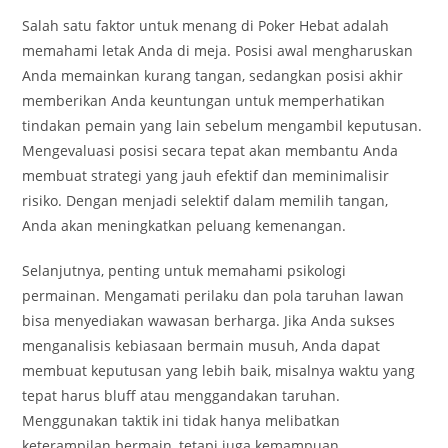
Salah satu faktor untuk menang di Poker Hebat adalah
memahami letak Anda di meja. Posisi awal mengharuskan
Anda memainkan kurang tangan, sedangkan posisi akhir
memberikan Anda keuntungan untuk memperhatikan
tindakan pemain yang lain sebelum mengambil keputusan.
Mengevaluasi posisi secara tepat akan membantu Anda
membuat strategi yang jauh efektif dan meminimalisir
risiko. Dengan menjadi selektif dalam memilih tangan,
Anda akan meningkatkan peluang kemenangan.
Selanjutnya, penting untuk memahami psikologi
permainan. Mengamati perilaku dan pola taruhan lawan
bisa menyediakan wawasan berharga. Jika Anda sukses
menganalisis kebiasaan bermain musuh, Anda dapat
membuat keputusan yang lebih baik, misalnya waktu yang
tepat harus bluff atau menggandakan taruhan.
Menggunakan taktik ini tidak hanya melibatkan
keterampilan bermain, tetapi juga kemampuan