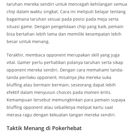
taruhan mereka sendiri untuk mencegah kehilangan semua
chip dalam waktu singkat. Cara ini meliputi belajar tentang
bagaimana taruhan sesuai pada posisi pada meja serta
situasi game. Dengan pengelolaan chip yang baik, pemain
bisa bertahan lebih lama dan memiliki kesempatan lebih
besar untuk menang.
Terakhir, membaca opponent merupakan skill yang juga
vital. Gamer perlu perhatikan polanya taruhan serta sikap
opponent mereka sendiri. Dengan cara memahami tanda-
tanda perilaku opponent, misalnya jika mereka suka
bluffing atau bermain bermain, seseorang dapat lebih
efektif dalam menyusun choices pada momen kritis.
Kemampuan tersebut memungkinkan para pemain supaya
bluffing opponent atau sebaliknya melipat kartu saat
merasa ragu dengan kekuatan tangan mereka sendiri.
Taktik Menang di Pokerhebat