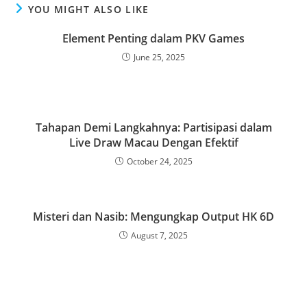
YOU MIGHT ALSO LIKE
Element Penting dalam PKV Games
June 25, 2025
Tahapan Demi Langkahnya: Partisipasi dalam
Live Draw Macau Dengan Efektif
October 24, 2025
Misteri dan Nasib: Mengungkap Output HK 6D
August 7, 2025