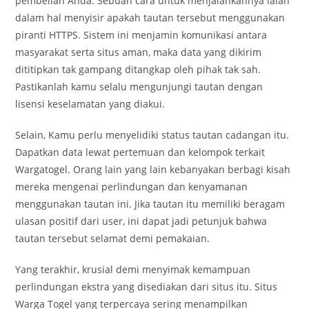
pembelian Anda. Sebuah cara untuk menjalankannya ialah
dalam hal menyisir apakah tautan tersebut menggunakan
piranti HTTPS. Sistem ini menjamin komunikasi antara
masyarakat serta situs aman, maka data yang dikirim
dititipkan tak gampang ditangkap oleh pihak tak sah.
Pastikanlah kamu selalu mengunjungi tautan dengan
lisensi keselamatan yang diakui.
Selain, Kamu perlu menyelidiki status tautan cadangan itu.
Dapatkan data lewat pertemuan dan kelompok terkait
Wargatogel. Orang lain yang lain kebanyakan berbagi kisah
mereka mengenai perlindungan dan kenyamanan
menggunakan tautan ini. Jika tautan itu memiliki beragam
ulasan positif dari user, ini dapat jadi petunjuk bahwa
tautan tersebut selamat demi pemakaian.
Yang terakhir, krusial demi menyimak kemampuan
perlindungan ekstra yang disediakan dari situs itu. Situs
Warga Togel yang terpercaya sering menampilkan