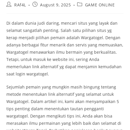
Post
Post
Post
RAf4L
August 9, 2025
GAME ONLINE
author:
published:
category:
Di dalam dunia judi daring, mencari situs yang layak dan
selamat sangatlah penting. Salah satu pilihan situs yg
kerap menjadi pilihan pemain adalah Wargatogel. Dengan
adanya berbagai fitur menarik dan servis yang memuaskan,
Wargatogel menawarkan ilmu bermain yang berkualitas.
Tetapi, untuk masuk ke website ini, sering Anda
memerlukan link alternatif yg dapat menjamin kemudahan
saat login wargatogel.
Sejumlah pemain yang mungkin masih bingung tentang
metode menentukan link alternatif yang selamat untuk
Wargatogel. Dalam artikel ini, kami akan menyampaikan 5
tips penting dalam menentukan tautan pengganti
wargatogel. Dengan mengikuti tips ini, Anda akan bisa
merasakan ilmu permainan yang lebih baik dan selamat di