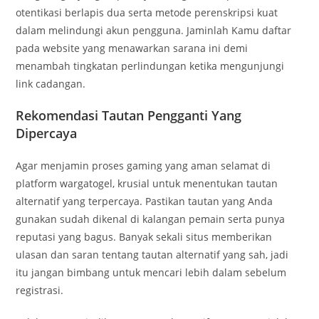
otentikasi berlapis dua serta metode perenskripsi kuat
dalam melindungi akun pengguna. Jaminlah Kamu daftar
pada website yang menawarkan sarana ini demi
menambah tingkatan perlindungan ketika mengunjungi
link cadangan.
Rekomendasi Tautan Pengganti Yang
Dipercaya
Agar menjamin proses gaming yang aman selamat di
platform wargatogel, krusial untuk menentukan tautan
alternatif yang terpercaya. Pastikan tautan yang Anda
gunakan sudah dikenal di kalangan pemain serta punya
reputasi yang bagus. Banyak sekali situs memberikan
ulasan dan saran tentang tautan alternatif yang sah, jadi
itu jangan bimbang untuk mencari lebih dalam sebelum
registrasi.