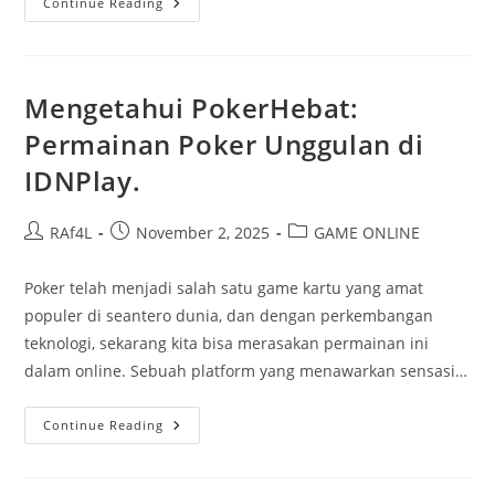
Dapatkan
Continue Reading
Jackpot
Menggunakan
Slot
Pulsa
Indosat
Mengetahui PokerHebat:
Permainan Poker Unggulan di
IDNPlay.
Post
Post
Post
RAf4L
November 2, 2025
GAME ONLINE
author:
published:
category:
Poker telah menjadi salah satu game kartu yang amat
populer di seantero dunia, dan dengan perkembangan
teknologi, sekarang kita bisa merasakan permainan ini
dalam online. Sebuah platform yang menawarkan sensasi…
Mengetahui
Continue Reading
PokerHebat:
Permainan
Poker
Unggulan