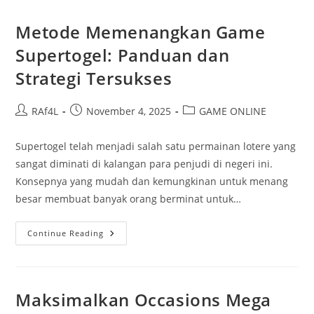
Untuk
Memenangkan
Permainan
Metode Memenangkan Game
Supertogel: Panduan dan
Strategi Tersukses
Post
Post
Post
RAf4L
November 4, 2025
GAME ONLINE
author:
published:
category:
Supertogel telah menjadi salah satu permainan lotere yang
sangat diminati di kalangan para penjudi di negeri ini.
Konsepnya yang mudah dan kemungkinan untuk menang
besar membuat banyak orang berminat untuk…
Metode
Continue Reading
Memenangkan
Game
Supertogel:
Panduan
Dan
Strategi
Maksimalkan Occasions Mega
Tersukses