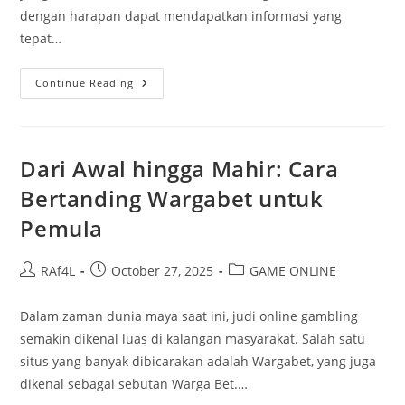
dengan harapan dapat mendapatkan informasi yang
tepat…
Menemukan
Continue Reading
Nomor
Main
SGP:
Trik
Dari
Para
Dari Awal hingga Mahir: Cara
Ahli
Togel
Bertanding Wargabet untuk
Pemula
Post
Post
Post
RAf4L
October 27, 2025
GAME ONLINE
author:
published:
category:
Dalam zaman dunia maya saat ini, judi online gambling
semakin dikenal luas di kalangan masyarakat. Salah satu
situs yang banyak dibicarakan adalah Wargabet, yang juga
dikenal sebagai sebutan Warga Bet.…