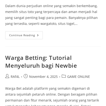
Dalam dunia perjudian online yang semakin berkembang,
memilih situs toto yang terpercaya dan aman menjadi hal
yang sangat penting bagi para pemain. Banyaknya pilihan
yang tersedia, seperti wargatoto, situs togel,…
Perbandingan
Continue Reading
Situs
Toto:
Mencari
Yang
Terpercaya
Dan
Warga Betting: Tutorial
Aman
Menyeluruh bagi Newbie
Post
Post
Post
RAf4L
November 4, 2025
GAME ONLINE
author:
published:
category:
Warga Bet adalah platform yang semakin digemari di
antara sejumlah petaruh online. Dengan beragam pilihan
permainan dan fitur menarik, sejumlah orang yang tertarik