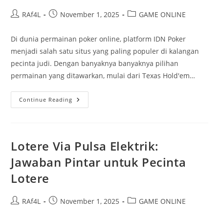
Post
Post
Post
RAf4L
November 1, 2025
GAME ONLINE
author:
published:
category:
Di dunia permainan poker online, platform IDN Poker
menjadi salah satu situs yang paling populer di kalangan
pecinta judi. Dengan banyaknya banyaknya pilihan
permainan yang ditawarkan, mulai dari Texas Hold'em…
Rahasia
Continue Reading
Sukses
Bertanding
Pada
Poker
IDN
Lotere Via Pulsa Elektrik:
Jawaban Pintar untuk Pecinta
Lotere
Post
Post
Post
RAf4L
November 1, 2025
GAME ONLINE
author:
published:
category: