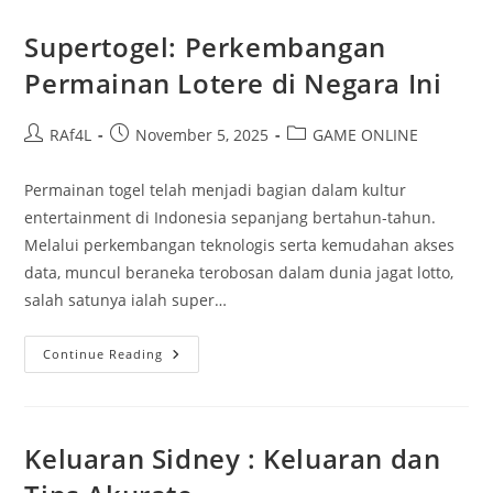
Macau:
Strategi
Untuk
Supertogel: Perkembangan
Permainan
Togel
Permainan Lotere di Negara Ini
Berhasil
Post
Post
Post
RAf4L
November 5, 2025
GAME ONLINE
author:
published:
category:
Permainan togel telah menjadi bagian dalam kultur
entertainment di Indonesia sepanjang bertahun-tahun.
Melalui perkembangan teknologis serta kemudahan akses
data, muncul beraneka terobosan dalam dunia jagat lotto,
salah satunya ialah super…
Supertogel:
Continue Reading
Perkembangan
Permainan
Lotere
Di
Negara
Ini
Keluaran Sidney : Keluaran dan