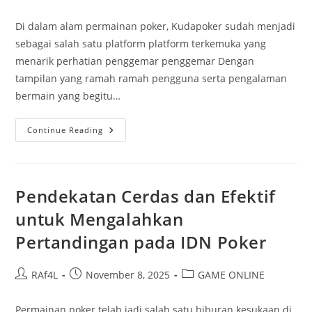
author:
published:
category:
Di dalam alam permainan poker, Kudapoker sudah menjadi
sebagai salah satu platform platform terkemuka yang
menarik perhatian penggemar penggemar Dengan
tampilan yang ramah ramah pengguna serta pengalaman
bermain yang begitu…
Memahami
Continue Reading
Platform
Kudapoker:
Platform
Terbaik
Untuk
Kecinta
Pendekatan Cerdas dan Efektif
Permainan
Poker
untuk Mengalahkan
Jaringan
Pertandingan pada IDN Poker
Post
Post
Post
RAf4L
November 8, 2025
GAME ONLINE
author:
published:
category:
Permainan poker telah jadi salah satu hiburan kesukaan di