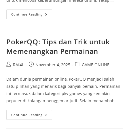
untuk mencoba keberuntungan mereka di sini. Tetapi,…
Warga
Continue Reading
Betting:
Tutorial
Menyeluruh
Bagi
Newbie
PokerQQ: Tips dan Trik untuk
Memenangkan Permainan
Post
Post
Post
RAf4L
November 4, 2025
GAME ONLINE
author:
published:
category:
Dalam dunia permainan online, PokerQQ menjadi salah
satu pilihan yang menarik bagi banyak pemain. Permainan
ini termasuk dalam kategori pkv games yang semakin
populer di kalangan penggemar judi. Selain menambah…
PokerQQ:
Continue Reading
Tips
Dan
Trik