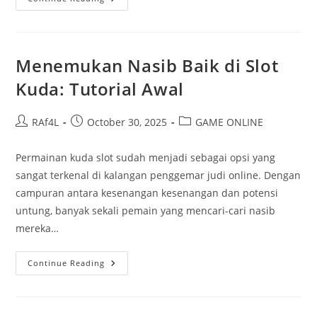
Langsung
Macau
5D:
Kembalinya
Pada
Pertandingan
Menemukan Nasib Baik di Slot
Kuda: Tutorial Awal
Post
Post
Post
RAf4L
October 30, 2025
GAME ONLINE
author:
published:
category:
Permainan kuda slot sudah menjadi sebagai opsi yang
sangat terkenal di kalangan penggemar judi online. Dengan
campuran antara kesenangan kesenangan dan potensi
untung, banyak sekali pemain yang mencari-cari nasib
mereka…
Menemukan
Continue Reading
Nasib
Baik
Di
Slot
Kuda: