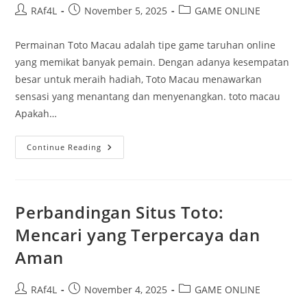
Post
Post
Post
RAf4L
November 5, 2025
GAME ONLINE
author:
published:
category:
Permainan Toto Macau adalah tipe game taruhan online
yang memikat banyak pemain. Dengan adanya kesempatan
besar untuk meraih hadiah, Toto Macau menawarkan
sensasi yang menantang dan menyenangkan. toto macau
Apakah…
Toto
Continue Reading
Macau
Hadiah
:
Penghargaan
Menunggu
Anda,
Perbandingan Situs Toto:
Siap
Untuk
Mencari yang Terpercaya dan
Mendapatkan
Kemenangan?
Aman
Post
Post
Post
RAf4L
November 4, 2025
GAME ONLINE
author:
published:
category: