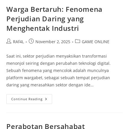
Di
IDNPlay.
Warga Bertaruh: Fenomena
Perjudian Daring yang
Menghentak Industri
Post
Post
Post
RAf4L
November 2, 2025
GAME ONLINE
author:
published:
category:
Saat ini, sektor perjudian menyaksikan transformasi
menonjol seiring dengan perubahan teknologi digital.
Sebuah fenomena yang mencolok adalah munculnya
platform wargabet, sebagai sebuah tempat perjudian
daring yang merasahkan sektor dengan ide…
Warga
Continue Reading
Bertaruh:
Fenomena
Perjudian
Daring
Yang
Menghentak
Perabotan Bersahabat
Industri