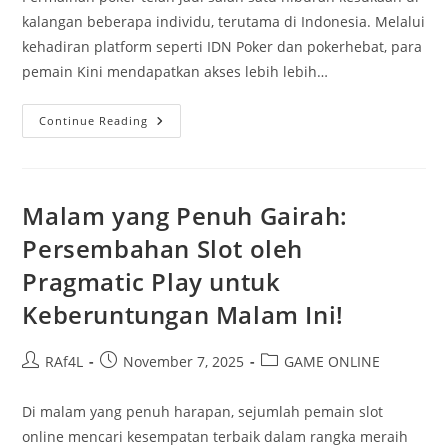
kalangan beberapa individu, terutama di Indonesia. Melalui
kehadiran platform seperti IDN Poker dan pokerhebat, para
pemain Kini mendapatkan akses lebih lebih…
Pendekatan
Continue Reading
Cerdas
Dan
Efektif
Untuk
Mengalahkan
Pertandingan
Malam yang Penuh Gairah:
Pada
IDN
Persembahan Slot oleh
Poker
Pragmatic Play untuk
Keberuntungan Malam Ini!
Post
Post
Post
RAf4L
November 7, 2025
GAME ONLINE
author:
published:
category:
Di malam yang penuh harapan, sejumlah pemain slot
online mencari kesempatan terbaik dalam rangka meraih