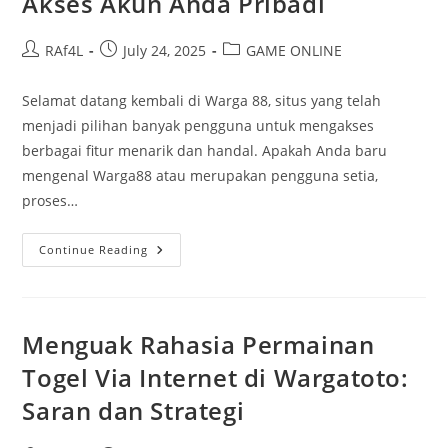
Akses Akun Anda Pribadi
Post
Post
Post
RAf4L
July 24, 2025
GAME ONLINE
author:
published:
category:
Selamat datang kembali di Warga 88, situs yang telah
menjadi pilihan banyak pengguna untuk mengakses
berbagai fitur menarik dan handal. Apakah Anda baru
mengenal Warga88 atau merupakan pengguna setia,
proses…
Petunjuk
Continue Reading
Menyeluruh
Login
Di
Warga88:
Cara
Sederhana
Menguak Rahasia Permainan
Untuk
Akses
Togel Via Internet di Wargatoto:
Akun
Anda
Saran dan Strategi
Pribadi