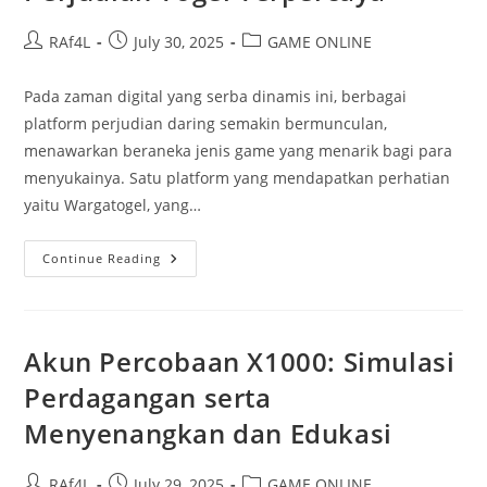
Post
Post
Post
RAf4L
July 30, 2025
GAME ONLINE
author:
published:
category:
Pada zaman digital yang serba dinamis ini, berbagai
platform perjudian daring semakin bermunculan,
menawarkan beraneka jenis game yang menarik bagi para
menyukainya. Satu platform yang mendapatkan perhatian
yaitu Wargatogel, yang…
Mengenal
Continue Reading
Platform
Togel
:
Situs
Perjudian
Togel
Akun Percobaan X1000: Simulasi
Terpercaya
Perdagangan serta
Menyenangkan dan Edukasi
Post
Post
Post
RAf4L
July 29, 2025
GAME ONLINE