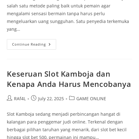
salah satu metode paling baik untuk pemain agar
mengalami sensasi bermain tanpa harus perlu
mengeluarkan uang sungguhan. Satu penyedia terkemuka
yang…
PG
Continue Reading
Soft
Serta
Slot
Demo
:
Mengapa
Keseruan Slot Kamboja dan
Kamu
Harus
Kenapa Anda Harus Mencobanya
Mencobanya
Sekarang
Pula
Post
Post
Post
RAf4L
July 22, 2025
GAME ONLINE
author:
published:
category:
Slot Kamboja sedang menjadi perbincangan hangat di
kalangan para penggemar judi online. Terkenal dengan
berbagai pilihan taruhan yang menarik, dari slot bet kecil
hingga slot bet 500, permainan ini mampu…