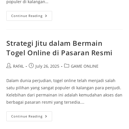
populer di kalangan…
Keuntungan
Continue Reading
Menjadi
Anggota
Di
Warga88:
Apa
Saja?
Strategi Jitu dalam Bermain
Togel Online di Pasaran Resmi
Post
Post
Post
RAf4L
July 26, 2025
GAME ONLINE
author:
published:
category:
Dalam dunia perjudian, togel online telah menjadi salah
satu pilihan yang sangat populer di kalangan para penjudi.
Kelebihan dari permainan ini adalah kemudahan akses dan
berbagai pasaran resmi yang tersedia.…
Strategi
Continue Reading
Jitu
Dalam
Bermain