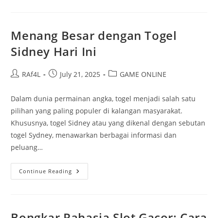
Permainan
Togel
Di
Internet:
Fokus
Menang Besar dengan Togel
Terhadap
Togel
Sidney Hari Ini
Singapura
Post
Post
Post
RAf4L
July 21, 2025
GAME ONLINE
author:
published:
category:
Dalam dunia permainan angka, togel menjadi salah satu
pilihan yang paling populer di kalangan masyarakat.
Khususnya, togel Sidney atau yang dikenal dengan sebutan
togel Sydney, menawarkan berbagai informasi dan
peluang…
Menang
Continue Reading
Besar
Dengan
Togel
Sidney
Hari
Ini
Bongkar Rahasia Slot Gacor: Cara