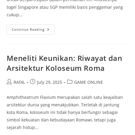
togel Singapore atau SGP memiliki basis penggemar yang
cukup…
SGP
Continue Reading
Serta
Toto
Pada
Hari
Ini:
Hal
Meneliti Keunikan: Riwayat dan
Yang
Perlu
Arsitektur Koloseum Roma
Kamu
Pahami
Post
Post
Post
RAf4L
July 29, 2025
GAME ONLINE
author:
published:
category:
Amphitheatrum Flavium merupakan salah satu keajaiban
arsitektur dunia yang menakjubkan. Terletak di jantung
kota Roma, koloseum ini tidak hanya berfungsi sebagai
simbol kekuatan dan kebudayaan Romawi, tetapi juga
sejarah hidup…