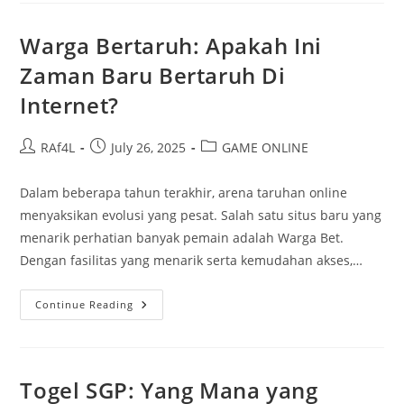
Togel
Online
Di
Warga Bertaruh: Apakah Ini
Pasaran
Resmi
Zaman Baru Bertaruh Di
Internet?
Post
Post
Post
RAf4L
July 26, 2025
GAME ONLINE
author:
published:
category:
Dalam beberapa tahun terakhir, arena taruhan online
menyaksikan evolusi yang pesat. Salah satu situs baru yang
menarik perhatian banyak pemain adalah Warga Bet.
Dengan fasilitas yang menarik serta kemudahan akses,…
Warga
Continue Reading
Bertaruh:
Apakah
Ini
Zaman
Baru
Bertaruh
Togel SGP: Yang Mana yang
Di