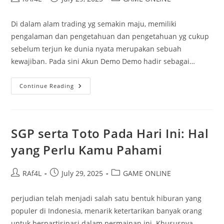
author:
published:
category:
Di dalam alam trading yg semakin maju, memiliki
pengalaman dan pengetahuan dan pengetahuan yg cukup
sebelum terjun ke dunia nyata merupakan sebuah
kewajiban. Pada sini Akun Demo Demo hadir sebagai…
Akun
Continue Reading
Percobaan
X1000:
Simulasi
Perdagangan
Serta
Menyenangkan
SGP serta Toto Pada Hari Ini: Hal
Dan
Edukasi
yang Perlu Kamu Pahami
Post
Post
Post
RAf4L
July 29, 2025
GAME ONLINE
author:
published:
category:
perjudian telah menjadi salah satu bentuk hiburan yang
populer di Indonesia, menarik ketertarikan banyak orang
untuk berpartisipasi dalam permainan ini. Khususnya,