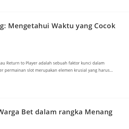
g: Mengetahui Waktu yang Cocok
tau Return to Player adalah sebuah faktor kunci dalam
er permainan slot merupakan elemen krusial yang harus…
Warga Bet dalam rangka Menang