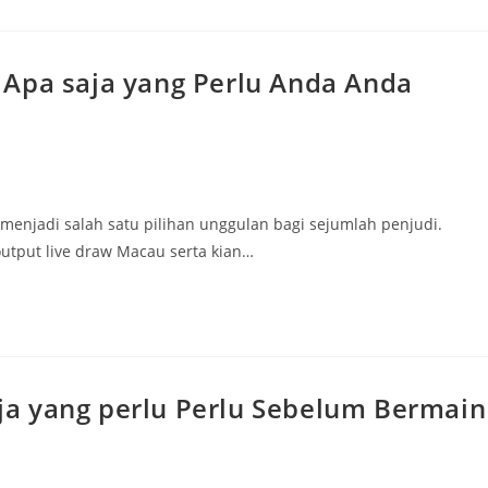
 Apa saja yang Perlu Anda Anda
menjadi salah satu pilihan unggulan bagi sejumlah penjudi.
output live draw Macau serta kian…
a yang perlu Perlu Sebelum Bermain