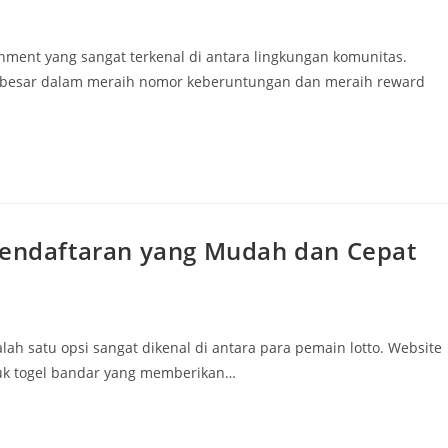
inment yang sangat terkenal di antara lingkungan komunitas.
n besar dalam meraih nomor keberuntungan dan meraih reward
 Pendaftaran yang Mudah dan Cepat
lah satu opsi sangat dikenal di antara para pemain lotto. Website
suk togel bandar yang memberikan…