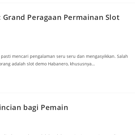
 Grand Peragaan Permainan Slot
ta pasti mencari pengalaman seru seru dan mengasyikkan. Salah
 orang adalah slot demo Habanero, khususnya…
incian bagi Pemain