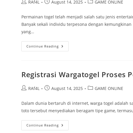
Post
Post
Post
RAf4L
August 14, 2025
GAME ONLINE
author:
published:
category:
Permainan togel telah menjadi salah satu jenis enterta
Banyak sekali individu terpesona dengan kemungkina
yang…
Nomor
Continue Reading
Keberuntungan:
Apa
Saja
Yang
Perlu
Perlu
Registrasi Wargatogel Proses
Sebelum
Bermain
Togel
Online?
Post
Post
Post
RAf4L
August 14, 2025
GAME ONLINE
author:
published:
category:
Dalam dunia bertaruh di internet, warga togel adalah sa
toto tersebut menyediakan beragam tipe game, terma
Registrasi
Continue Reading
Wargatogel