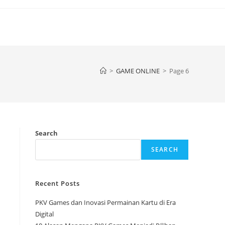
>
GAME ONLINE
>
Page 6
Search
SEARCH
Recent Posts
PKV Games dan Inovasi Permainan Kartu di Era
Digital