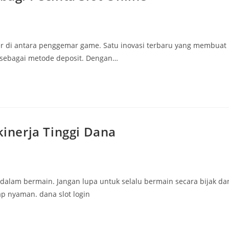
puler di antara penggemar game. Satu inovasi terbaru yang membuat
sebagai metode deposit. Dengan…
kinerja Tinggi Dana
alam bermain. Jangan lupa untuk selalu bermain secara bijak da
 nyaman. dana slot login