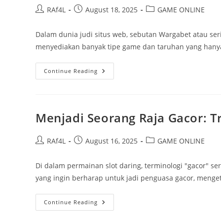
Post
Post
Post
RAf4L
August 18, 2025
GAME ONLINE
author:
published:
category:
Dalam dunia judi situs web, sebutan Wargabet atau ser
menyediakan banyak tipe game dan taruhan yang han
Taktik
Continue Reading
Ampuh
Memanfaatkan
Warga
Bet
Dalam
Rangka
Menjadi Seorang Raja Gacor: T
Menang
Besar
Post
Post
Post
RAf4L
August 16, 2025
GAME ONLINE
author:
published:
category:
Di dalam permainan slot daring, terminologi "gacor" se
yang ingin berharap untuk jadi penguasa gacor, menget
Menjadi
Continue Reading
Seorang
Raja