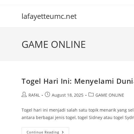
Skip
to
lafayetteumc.net
content
GAME ONLINE
Togel Hari Ini: Menyelami Dun
Post
Post
Post
RAf4L
August 18, 2025
GAME ONLINE
author:
published:
category:
Togel hari ini menjadi salah satu topik menarik yang s
antara berbagai jenis togel, togel Sidney atau togel Syd
Togel
Continue Reading