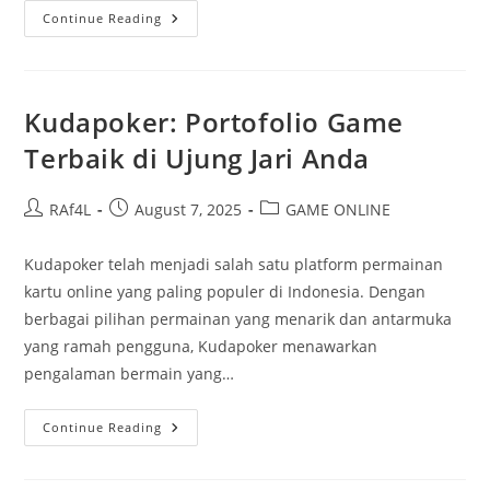
Togel
Continue Reading
SDY
Sekarang:
Berita
Live
Draw
Dan
Kudapoker: Portofolio Game
Output
Paling
Terbaik di Ujung Jari Anda
Baru
Post
Post
Post
RAf4L
August 7, 2025
GAME ONLINE
author:
published:
category:
Kudapoker telah menjadi salah satu platform permainan
kartu online yang paling populer di Indonesia. Dengan
berbagai pilihan permainan yang menarik dan antarmuka
yang ramah pengguna, Kudapoker menawarkan
pengalaman bermain yang…
Kudapoker:
Continue Reading
Portofolio
Game
Terbaik
Di