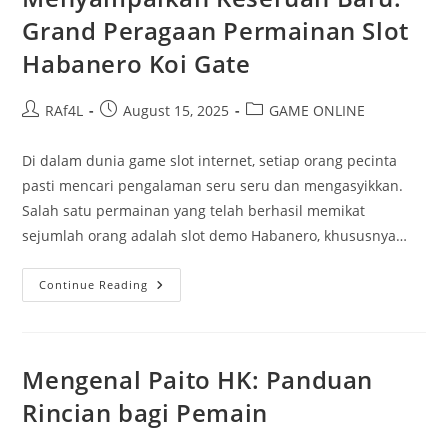
Untuk
Menguasai
Grand Peragaan Permainan Slot
Slot
PG
Habanero Koi Gate
Post
Post
Post
RAf4L
August 15, 2025
GAME ONLINE
author:
published:
category:
Di dalam dunia game slot internet, setiap orang pecinta
pasti mencari pengalaman seru seru dan mengasyikkan.
Salah satu permainan yang telah berhasil memikat
sejumlah orang adalah slot demo Habanero, khususnya…
Menyampaikan
Continue Reading
Keseruan
Baru:
Grand
Peragaan
Permainan
Slot
Mengenal Paito HK: Panduan
Habanero
Koi
Rincian bagi Pemain
Gate