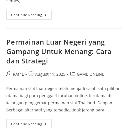
Sidney,…
Bandar
Continue Reading
Togel
Online:
Tips
Memilih
Yang
Terbaik
Permainan Luar Negeri yang
Untuk
Permainan
Gampang Untuk Menang: Cara
Anda
dan Strategi
Post
Post
Post
RAf4L
August 11, 2025
GAME ONLINE
author:
published:
category:
Permainan slot luar negeri telah menjadi salah satu pilihan
utama bagi para penggaet taruhan online, terutama di
kalangan penggemar permainan slot Thailand. Dengan
berbagai alternatif yang tersedia, tidak jarang para…
Permainan
Continue Reading
Luar