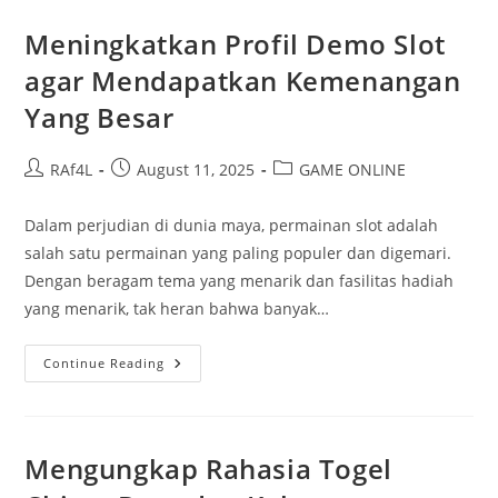
Apa
Saja
Yang
Meningkatkan Profil Demo Slot
Perlu
Kamu
agar Mendapatkan Kemenangan
Perhatikan?
Yang Besar
Post
Post
Post
RAf4L
August 11, 2025
GAME ONLINE
author:
published:
category:
Dalam perjudian di dunia maya, permainan slot adalah
salah satu permainan yang paling populer dan digemari.
Dengan beragam tema yang menarik dan fasilitas hadiah
yang menarik, tak heran bahwa banyak…
Meningkatkan
Continue Reading
Profil
Demo
Slot
Agar
Mendapatkan
Kemenangan
Mengungkap Rahasia Togel
Yang
Besar