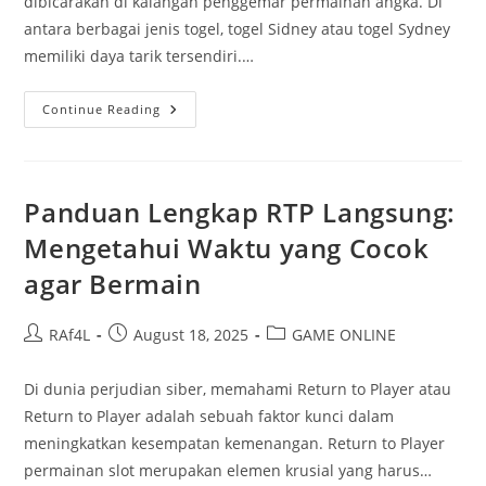
dibicarakan di kalangan penggemar permainan angka. Di
antara berbagai jenis togel, togel Sidney atau togel Sydney
memiliki daya tarik tersendiri.…
Togel
Continue Reading
Hari
Ini:
Menyelami
Dunia
Game
Togel
Panduan Lengkap RTP Langsung:
Sidney
Yang
Mengetahui Waktu yang Cocok
Seru
agar Bermain
Post
Post
Post
RAf4L
August 18, 2025
GAME ONLINE
author:
published:
category:
Di dunia perjudian siber, memahami Return to Player atau
Return to Player adalah sebuah faktor kunci dalam
meningkatkan kesempatan kemenangan. Return to Player
permainan slot merupakan elemen krusial yang harus…