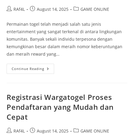
Post
Post
Post
RAf4L
August 14, 2025
GAME ONLINE
author:
published:
category:
Permainan togel telah menjadi salah satu jenis
entertainment yang sangat terkenal di antara lingkungan
komunitas. Banyak sekali individu terpesona dengan
kemungkinan besar dalam meraih nomor keberuntungan
dan meraih reward yang…
Nomor
Continue Reading
Keberuntungan:
Apa
Saja
Yang
Perlu
Perlu
Registrasi Wargatogel Proses
Sebelum
Bermain
Pendaftaran yang Mudah dan
Togel
Online?
Cepat
Post
Post
Post
RAf4L
August 14, 2025
GAME ONLINE