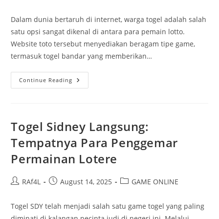
author:
published:
category:
Dalam dunia bertaruh di internet, warga togel adalah salah
satu opsi sangat dikenal di antara para pemain lotto.
Website toto tersebut menyediakan beragam tipe game,
termasuk togel bandar yang memberikan…
Registrasi
Continue Reading
Wargatogel
Proses
Pendaftaran
Yang
Mudah
Dan
Togel Sidney Langsung:
Cepat
Tempatnya Para Penggemar
Permainan Lotere
Post
Post
Post
RAf4L
August 14, 2025
GAME ONLINE
author:
published:
category:
Togel SDY telah menjadi salah satu game togel yang paling
diminati di kalangan pecinta judi di negeri ini. Melalui