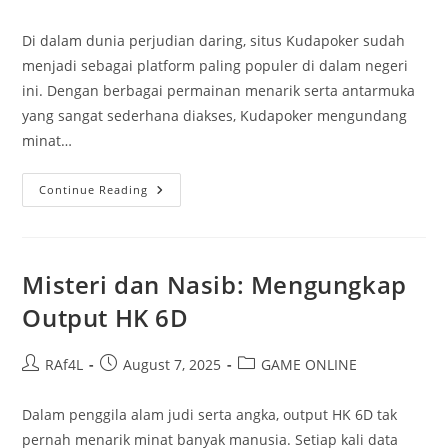
author:
published:
category:
Di dalam dunia perjudian daring, situs Kudapoker sudah
menjadi sebagai platform paling populer di dalam negeri
ini. Dengan berbagai permainan menarik serta antarmuka
yang sangat sederhana diakses, Kudapoker mengundang
minat…
Daftar
Continue Reading
Dan
Login
Di
Kudapoker:
Semua
Yang
Misteri dan Nasib: Mengungkap
Diperlukan
Kalian
Output HK 6D
Pahami
Post
Post
Post
RAf4L
August 7, 2025
GAME ONLINE
author:
published:
category:
Dalam penggila alam judi serta angka, output HK 6D tak
pernah menarik minat banyak manusia. Setiap kali data