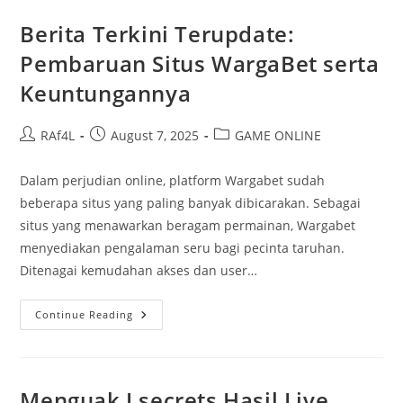
Ujung
Jari
Berita Terkini Terupdate:
Anda
Pembaruan Situs WargaBet serta
Keuntungannya
Post
Post
Post
RAf4L
August 7, 2025
GAME ONLINE
author:
published:
category:
Dalam perjudian online, platform Wargabet sudah
beberapa situs yang paling banyak dibicarakan. Sebagai
situs yang menawarkan beragam permainan, Wargabet
menyediakan pengalaman seru bagi pecinta taruhan.
Ditenagai kemudahan akses dan user…
Berita
Continue Reading
Terkini
Terupdate:
Pembaruan
Situs
WargaBet
Serta
Menguak J secrets Hasil Live
Keuntungannya