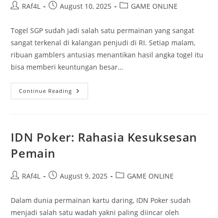
Post
Post
Post
RAf4L
August 10, 2025
GAME ONLINE
author:
published:
category:
Togel SGP sudah jadi salah satu permainan yang sangat
sangat terkenal di kalangan penjudi di RI. Setiap malam,
ribuan gamblers antusias menantikan hasil angka togel itu
bisa memberi keuntungan besar…
Live
Continue Reading
Draw
Togel
Singapore:
Saksikan
Hasil
Live!
IDN Poker: Rahasia Kesuksesan
Pemain
Post
Post
Post
RAf4L
August 9, 2025
GAME ONLINE
author:
published:
category:
Dalam dunia permainan kartu daring, IDN Poker sudah
menjadi salah satu wadah yakni paling diincar oleh