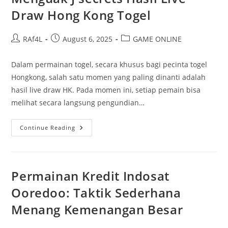
Draw Hong Kong Togel
Post
Post
Post
RAf4L
August 6, 2025
GAME ONLINE
author:
published:
category:
Dalam permainan togel, secara khusus bagi pecinta togel
Hongkong, salah satu momen yang paling dinanti adalah
hasil live draw HK. Pada momen ini, setiap pemain bisa
melihat secara langsung pengundian…
Menguak
Continue Reading
J
Secrets
Hasil
Live
Draw
Hong
Permainan Kredit Indosat
Kong
Togel
Ooredoo: Taktik Sederhana
Menang Kemenangan Besar